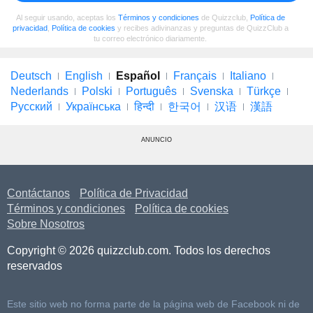
Al seguir usando, aceptas los
Términos y condiciones
de Quizzclub,
Política de
privacidad
,
Política de cookies
y recibes adivinanzas y preguntas de QuizzClub a
tu correo electrónico diariamente.
Deutsch
English
Español
Français
Italiano
Nederlands
Polski
Português
Svenska
Türkçe
Русский
Українська
हिन्दी
한국어
汉语
漢語
ANUNCIO
Contáctanos
Política de Privacidad
Términos y condiciones
Política de cookies
Sobre Nosotros
Copyright © 2026 quizzclub.com. Todos los derechos
reservados
Este sitio web no forma parte de la página web de Facebook ni de