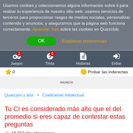
Usamos cookies y coleccionamos alguna información sobre ti para
realzar tu experiencia de nuestro sitio web; usamos servicios de
terceros para proporcionar rasgos de medios sociales, personalizar
contenido y anuncios, y asegurarnos que la página web funciona
correctamente.
Aprender más
sobre las cookies en Quizzclub.
OK
Establecer preferencias
2
6
Juegos
Trivia
Historias
Entrar
0
Probar las inderectas
ANUNCIO
Quiezzes y test
Coeficiente intelectual
Tu CI es considerado más alto que el del
promedio si eres capaz de contestar estas
preguntas