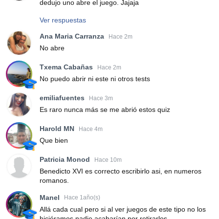
dedujo uno abre el juego. Jajaja
Ver respuestas
Ana Maria Carranza
Hace 2m
No abre
Txema Cabañas
Hace 2m
No puedo abrir ni este ni otros tests
emiliafuentes
Hace 3m
Es raro nunca más se me abrió estos quiz
Harold MN
Hace 4m
Que bien
Patricia Monod
Hace 10m
Benedicto XVI es correcto escribirlo asi, en numeros
romanos.
Manel
Hace 1año(s)
Allá cada cual pero si al ver juegos de este tipo no los
hiciéramos nadie acabarían por retirarlos.