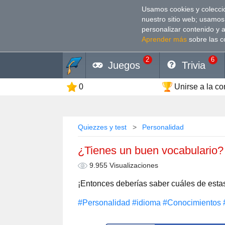
Usamos cookies y coleccio
nuestro sitio web; usamos
personalizar contenido y 
Aprender más
sobre las c
2
6
Juegos
Trivia
0
Unirse a la c
Quiezzes y test
Personalidad
¿Tienes un buen vocabulario?
9.955 Visualizaciones
¡Entonces deberías saber cuáles de estas
#Personalidad
#idioma
#Conocimientos