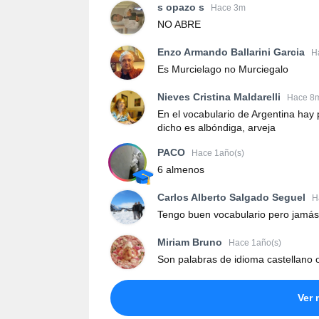
s opazo s
Hace 3m
NO ABRE
Enzo Armando Ballarini Garcia
H
Es Murcielago no Murciegalo
Nieves Cristina Maldarelli
Hace 8
En el vocabulario de Argentina hay
dicho es albóndiga, arveja
PACO
Hace 1año(s)
6 almenos
Carlos Alberto Salgado Seguel
H
Tengo buen vocabulario pero jamás u
Miriam Bruno
Hace 1año(s)
Son palabras de idioma castellano o
Ver 