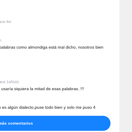
ace 4m
m
 palabras como almondiga está mal dicho, nosotros bien
ace 1año(s)
saría siquiera la mitad de esas palabras..!!!
 es algún dialecto,puse todo bien y solo me puso 4
más comentarios