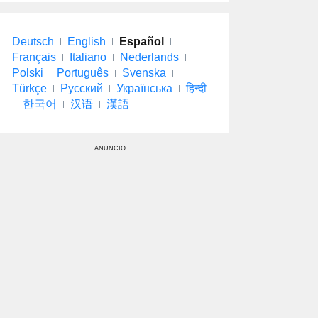
Deutsch
English
Español
Français
Italiano
Nederlands
Polski
Português
Svenska
Türkçe
Русский
Українська
हिन्दी
한국어
汉语
漢語
ANUNCIO