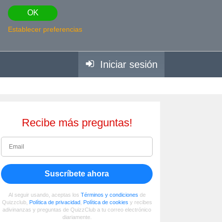
OK
Establecer preferencias
Iniciar sesión
Recibe más preguntas!
Suscríbete ahora
Al seguir usando, aceptas los
Términos y condiciones
de
Quizzclub,
Política de privacidad
,
Política de cookies
y recibes
adivinanzas y preguntas de QuizzClub a tu correo electrónico
diariamente.