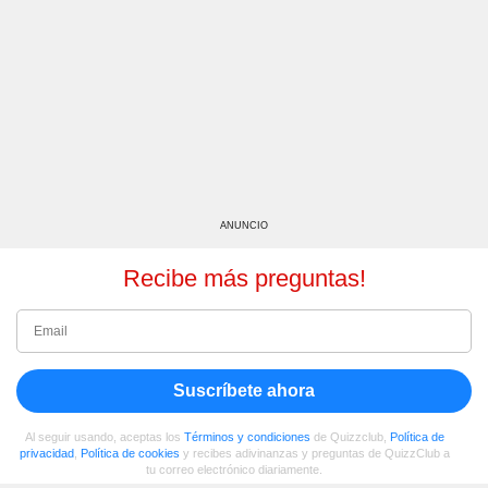
ANUNCIO
Recibe más preguntas!
Suscríbete ahora
Al seguir usando, aceptas los
Términos y condiciones
de Quizzclub,
Política de
privacidad
,
Política de cookies
y recibes adivinanzas y preguntas de QuizzClub a
tu correo electrónico diariamente.