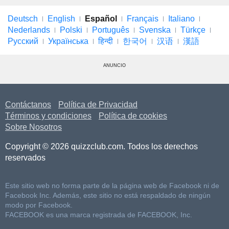
Deutsch
English
Español
Français
Italiano
Nederlands
Polski
Português
Svenska
Türkçe
Русский
Українська
हिन्दी
한국어
汉语
漢語
ANUNCIO
Contáctanos
Política de Privacidad
Términos y condiciones
Política de cookies
Sobre Nosotros
Copyright © 2026 quizzclub.com. Todos los derechos
reservados
Este sitio web no forma parte de la página web de Facebook ni de
Facebook Inc. Además, este sitio no está respaldado de ningún
modo por Facebook.
FACEBOOK es una marca registrada de FACEBOOK, Inc.