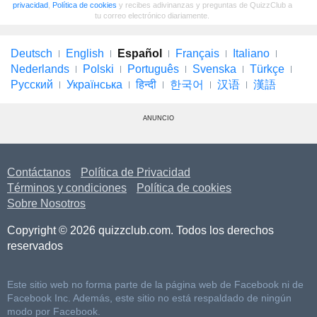
privacidad
,
Política de cookies
y recibes adivinanzas y preguntas de QuizzClub a
tu correo electrónico diariamente.
Deutsch
English
Español
Français
Italiano
Nederlands
Polski
Português
Svenska
Türkçe
Русский
Українська
हिन्दी
한국어
汉语
漢語
ANUNCIO
Contáctanos
Política de Privacidad
Términos y condiciones
Política de cookies
Sobre Nosotros
Copyright © 2026 quizzclub.com. Todos los derechos
reservados
Este sitio web no forma parte de la página web de Facebook ni de
Facebook Inc. Además, este sitio no está respaldado de ningún
modo por Facebook.