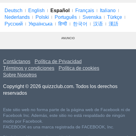
Deutsch
English
Español
Français
Italiano
Nederlands
Polski
Português
Svenska
Türkçe
Русский
Українська
हिन्दी
한국어
汉语
漢語
ANUNCIO
Contáctanos
Política de Privacidad
Términos y condiciones
Política de cookies
Sobre Nosotros
Copyright © 2026 quizzclub.com. Todos los derechos
reservados
Este sitio web no forma parte de la página web de Facebook ni de
Facebook Inc. Además, este sitio no está respaldado de ningún
modo por Facebook.
FACEBOOK es una marca registrada de FACEBOOK, Inc.