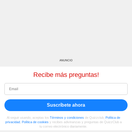
ANUNCIO
Recibe más preguntas!
Suscríbete ahora
Al seguir usando, aceptas los
Términos y condiciones
de Quizzclub,
Política de
privacidad
,
Política de cookies
y recibes adivinanzas y preguntas de QuizzClub a
tu correo electrónico diariamente.