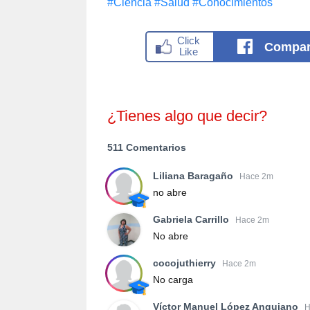
#Сiencia
#Salud
#Conocimientos
Compar
¿Tienes algo que decir?
511 Comentarios
Liliana Baragaño
Hace 2m
no abre
Gabriela Carrillo
Hace 2m
No abre
cocojuthierry
Hace 2m
No carga
Víctor Manuel López Anguiano
H