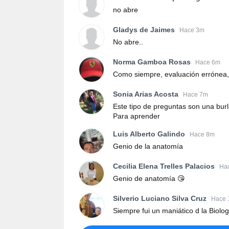
no abre
Gladys de Jaimes
Hace 3m
No abre..
Norma Gamboa Rosas
Hace 6m
Como siempre, evaluación errónea, 
Sonia Arias Acosta
Hace 7m
Este tipo de preguntas son una burl
Para aprender
Luis Alberto Galindo
Hace 8m
Genio de la anatomía
Cecilia Elena Trelles Palacios
Hac
Genio de anatomía 😘
Silverio Luciano Silva Cruz
Hace 
Siempre fui un maniático d la Biolo