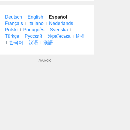
Deutsch
English
Español
Français
Italiano
Nederlands
Polski
Português
Svenska
Türkçe
Русский
Українська
हिन्दी
한국어
汉语
漢語
ANUNCIO