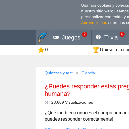
Usamos cookies y coleccio
nuestro sitio web; usamos
personalizar contenido y 
Aprender más
sobre las c
2
6
Juegos
Trivia
0
Unirse a la c
Quiezzes y test
Сiencia
¿Puedes responder estas preg
humana?
23.609 Visualizaciones
¿Qué tan bien conoces el cuerpo humano
puedes responder correctamente!