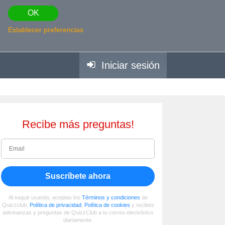
OK
Establecer preferencias
Iniciar sesión
Recibe más preguntas!
Suscríbete ahora
Al seguir usando, aceptas los
Términos y condiciones
de
Quizzclub,
Política de privacidad
,
Política de cookies
y recibes
adivinanzas y preguntas de QuizzClub a tu correo electrónico
diariamente.