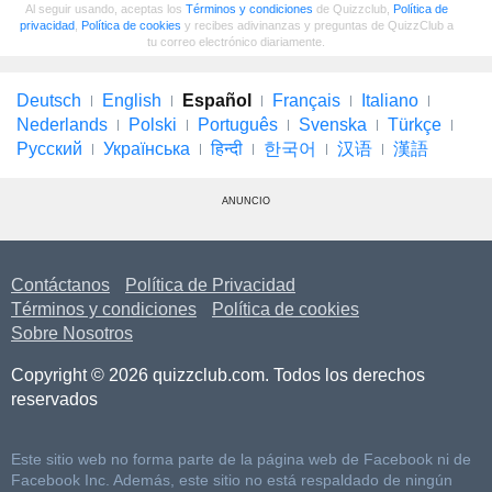
Al seguir usando, aceptas los
Términos y condiciones
de Quizzclub,
Política de
privacidad
,
Política de cookies
y recibes adivinanzas y preguntas de QuizzClub a
tu correo electrónico diariamente.
Deutsch
English
Español
Français
Italiano
Nederlands
Polski
Português
Svenska
Türkçe
Русский
Українська
हिन्दी
한국어
汉语
漢語
ANUNCIO
Contáctanos
Política de Privacidad
Términos y condiciones
Política de cookies
Sobre Nosotros
Copyright © 2026 quizzclub.com. Todos los derechos
reservados
Este sitio web no forma parte de la página web de Facebook ni de
Facebook Inc. Además, este sitio no está respaldado de ningún