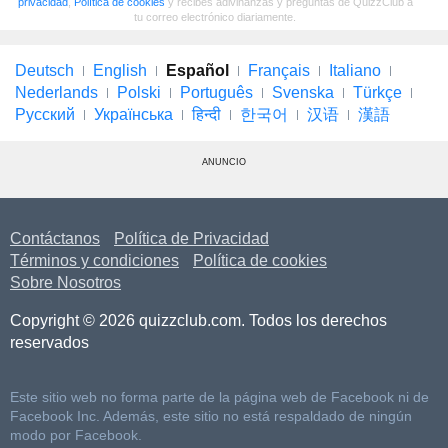
privacidad
,
Política de cookies
y recibes adivinanzas y preguntas de QuizzClub a
tu correo electrónico diariamente.
Deutsch
English
Español
Français
Italiano
Nederlands
Polski
Português
Svenska
Türkçe
Русский
Українська
हिन्दी
한국어
汉语
漢語
ANUNCIO
Contáctanos
Política de Privacidad
Términos y condiciones
Política de cookies
Sobre Nosotros
Copyright © 2026 quizzclub.com. Todos los derechos
reservados
Este sitio web no forma parte de la página web de Facebook ni de
Facebook Inc. Además, este sitio no está respaldado de ningún
modo por Facebook.