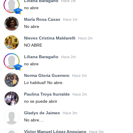
Liliana Baragaño
Hace 1m
no abre
María Rosa Casas
Hace 1m
No abre
Nieves Cristina Maldarelli
Hace 2m
NO ABRE
Liliana Baragaño
Hace 2m
no abre
Norma Gloria Guerrero
Hace 2m
Lo habitual! No abre.
Paulina Troya Iturralde
Hace 2m
no se puede abrir
Gladys de Jaimes
Hace 3m
No abre....
Víctor Manuel López Anguiano
Hace 3m