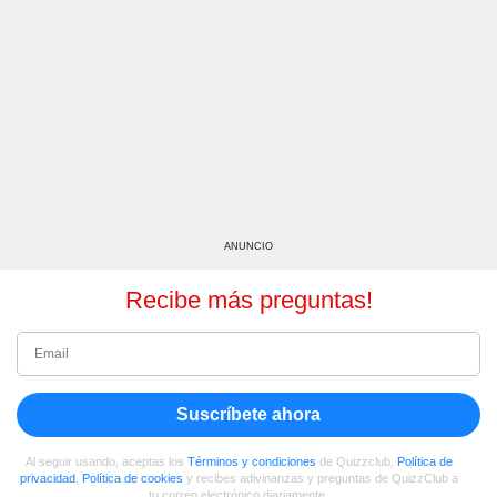
ANUNCIO
Recibe más preguntas!
Suscríbete ahora
Al seguir usando, aceptas los
Términos y condiciones
de Quizzclub,
Política de
privacidad
,
Política de cookies
y recibes adivinanzas y preguntas de QuizzClub a
tu correo electrónico diariamente.