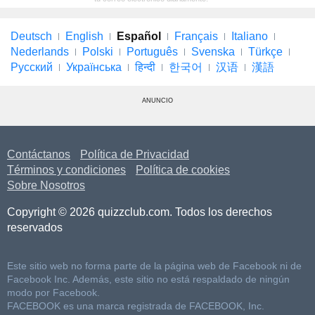
Deutsch
English
Español
Français
Italiano
Nederlands
Polski
Português
Svenska
Türkçe
Русский
Українська
हिन्दी
한국어
汉语
漢語
ANUNCIO
Contáctanos
Política de Privacidad
Términos y condiciones
Política de cookies
Sobre Nosotros
Copyright © 2026 quizzclub.com. Todos los derechos
reservados
Este sitio web no forma parte de la página web de Facebook ni de
Facebook Inc. Además, este sitio no está respaldado de ningún
modo por Facebook.
FACEBOOK es una marca registrada de FACEBOOK, Inc.