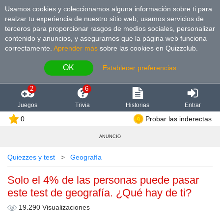
Usamos cookies y coleccionamos alguna información sobre ti para
realzar tu experiencia de nuestro sitio web; usamos servicios de
terceros para proporcionar rasgos de medios sociales, personalizar
contenido y anuncios, y asegurarnos que la página web funciona
correctamente.
Aprender más
sobre las cookies en Quizzclub.
OK
Establecer preferencias
2
6
Juegos
Trivia
Historias
Entrar
0
Probar las inderectas
ANUNCIO
Quiezzes y test
Geografía
Solo el 4% de las personas puede pasar
este test de geografía. ¿Qué hay de ti?
19.290 Visualizaciones