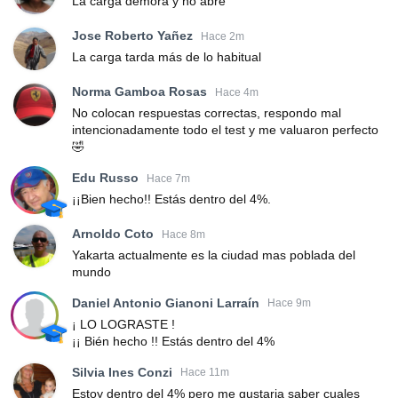
La carga demora y no abre
Jose Roberto Yañez
Hace 2m
La carga tarda más de lo habitual
Norma Gamboa Rosas
Hace 4m
No colocan respuestas correctas, respondo mal
intencionadamente todo el test y me valuaron perfecto
🤣
Edu Russo
Hace 7m
¡¡Bien hecho!! Estás dentro del 4%.
Arnoldo Coto
Hace 8m
Yakarta actualmente es la ciudad mas poblada del
mundo
Daniel Antonio Gianoni Larraín
Hace 9m
¡ LO LOGRASTE !
¡¡ Bién hecho !! Estás dentro del 4%
Silvia Ines Conzi
Hace 11m
Estoy dentro del 4% pero me gustaria saber cuales