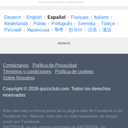
tu correo electrónico diariamente.
Deutsch
English
Español
Français
Italiano
Nederlands
Polski
Português
Svenska
Türkçe
Русский
Українська
हिन्दी
한국어
汉语
漢語
ANUNCIO
Contáctanos
Política de Privacidad
Términos y condiciones
Política de cookies
Sobre Nosotros
Copyright © 2026 quizzclub.com. Todos los derechos
reservados
Este sitio web no forma parte de la página web de Facebook ni de
Facebook Inc. Además, este sitio no está respaldado de ningún
modo por Facebook.
FACEBOOK es una marca registrada de FACEBOOK, Inc.