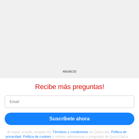
ANUNCIO
Recibe más preguntas!
Suscríbete ahora
Al seguir usando, aceptas los
Términos y condiciones
de Quizzclub,
Política de
privacidad
,
Política de cookies
y recibes adivinanzas y preguntas de QuizzClub a