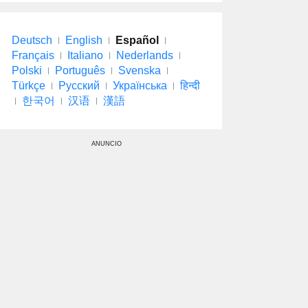
Deutsch
English
Español
Français
Italiano
Nederlands
Polski
Português
Svenska
Türkçe
Русский
Українська
हिन्दी
한국어
汉语
漢語
ANUNCIO