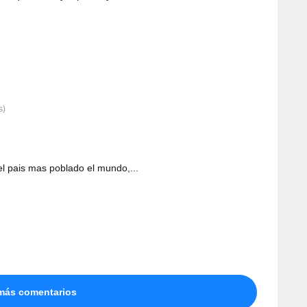
s)
el pais mas poblado el mundo,...
más comentarios