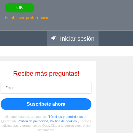
OK
Establecer preferencias
Iniciar sesión
Recibe más preguntas!
Suscríbete ahora
Al seguir usando, aceptas los
Términos y condiciones
de
Quizzclub,
Política de privacidad
,
Política de cookies
y recibes
adivinanzas y preguntas de QuizzClub a tu correo electrónico
diariamente.