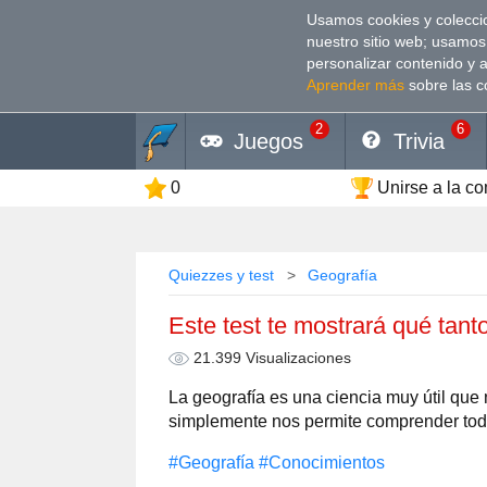
Usamos cookies y coleccio
nuestro sitio web; usamos
personalizar contenido y 
Aprender más
sobre las c
2
6
Juegos
Trivia
0
Unirse a la c
Quiezzes y test
Geografía
Este test te mostrará qué tant
21.399 Visualizaciones
La geografía es una ciencia muy útil qu
simplemente nos permite comprender toda
#Geografía
#Conocimientos