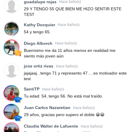
guadalupe rojas
Hace 6año(s)
29 Y TENGO 55 QUE BIEN ME HIZO SENTIR ESTE
TEST
Kathy Docquier
Hace 6año(s)
54 y tengo 65.
Diego Alborch
Hace 6año(s)
Buenísimo me da 11 años menos en realidad me
siento más joven aún
jose ortiz rivas
Hace 6año(s)
jajajaaj...tengo 71 y represento 47.....es motivador este
test
SantiTP
Hace 6año(s)
Tu edad: 54, tengo 56. No está mal traído.
Juan Carlos Nazaretian
Hace 6año(s)
29 años, gracias pero supero el doble 😀😀
Claudia Walter de Lafuente
Hace 6año(s)