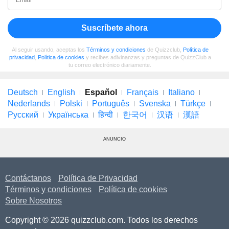
Suscríbete ahora
Al seguir usando, aceptas los
Términos y condiciones
de Quizzclub,
Política de
privacidad
,
Política de cookies
y recibes adivinanzas y preguntas de QuizzClub a
tu correo electrónico diariamente.
Deutsch
English
Español
Français
Italiano
Nederlands
Polski
Português
Svenska
Türkçe
Русский
Українська
हिन्दी
한국어
汉语
漢語
ANUNCIO
Contáctanos
Política de Privacidad
Términos y condiciones
Política de cookies
Sobre Nosotros
Copyright © 2026 quizzclub.com. Todos los derechos