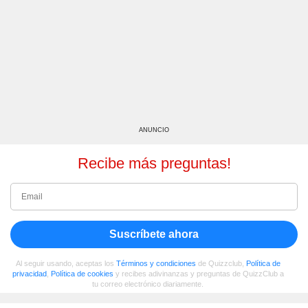
ANUNCIO
Recibe más preguntas!
Suscríbete ahora
Al seguir usando, aceptas los
Términos y condiciones
de Quizzclub,
Política de
privacidad
,
Política de cookies
y recibes adivinanzas y preguntas de QuizzClub a
tu correo electrónico diariamente.