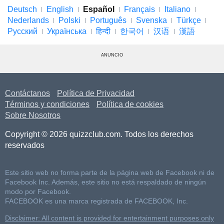
Deutsch
English
Español
Français
Italiano
Nederlands
Polski
Português
Svenska
Türkçe
Русский
Українська
हिन्दी
한국어
汉语
漢語
ANUNCIO
Contáctanos
Política de Privacidad
Términos y condiciones
Política de cookies
Sobre Nosotros
Copyright © 2026 quizzclub.com. Todos los derechos
reservados
Este sitio web no forma parte de la página web de Facebook ni de
Facebook Inc. Además, este sitio no está respaldado de ningún
modo por Facebook.
FACEBOOK es una marca registrada de FACEBOOK, Inc.
Disclaimer: All content is provided for entertainment purposes only