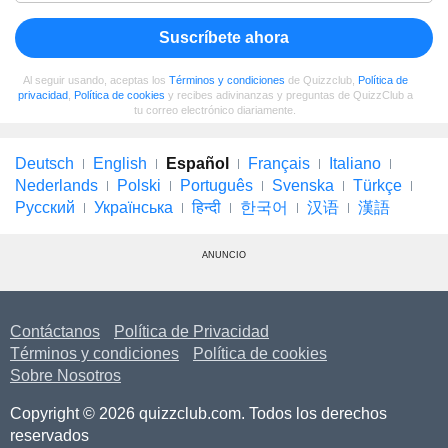
Suscríbete ahora
Al seguir usando, aceptas los
Términos y condiciones
de Quizzclub,
Política de
privacidad
,
Política de cookies
y recibes adivinanzas y preguntas de QuizzClub a
tu correo electrónico diariamente.
Deutsch
English
Español
Français
Italiano
Nederlands
Polski
Português
Svenska
Türkçe
Русский
Українська
हिन्दी
한국어
汉语
漢語
ANUNCIO
Contáctanos
Política de Privacidad
Términos y condiciones
Política de cookies
Sobre Nosotros
Copyright © 2026 quizzclub.com. Todos los derechos
reservados