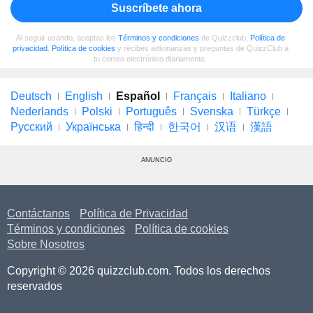
Suscríbete ahora
Al seguir usando, aceptas los
Términos y condiciones
de Quizzclub,
Política de
privacidad
,
Política de cookies
y recibes adivinanzas y preguntas de QuizzClub a
tu correo electrónico diariamente.
Deutsch
English
Español
Français
Italiano
Nederlands
Polski
Português
Svenska
Türkçe
Русский
Українська
हिन्दी
한국어
汉语
漢語
ANUNCIO
Contáctanos
Política de Privacidad
Términos y condiciones
Política de cookies
Sobre Nosotros
Copyright © 2026 quizzclub.com. Todos los derechos
reservados