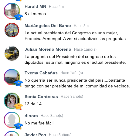
Harold MN
Hace 4m
8 al menos
Mariángeles Del Barco
Hace 8m
La actual presidenta del Congreso es una mujer,
Francina Armengol. A ver si actualizais las preguntas
Julian Moreno Moreno
Hace 1año(s)
La pregunta del Presidente del congreso de los
diputados, está mal, ninguno es el actual presidente.
Txema Cabañas
Hace 1año(s)
No querría ser nunca presidente del país....bastante
tengo con ser presidente de mi comunidad de vecinos.
Sonia Contreras
Hace 3año(s)
13 de 14.
dinora
Hace 3año(s)
No me fue fácil
Javier Peg
Hace 3año(s)