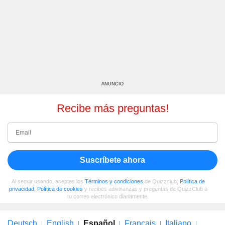
ANUNCIO
Recibe más preguntas!
Suscríbete ahora
Al seguir usando, aceptas los
Términos y condiciones
de Quizzclub,
Política de
privacidad
,
Política de cookies
y recibes adivinanzas y preguntas de QuizzClub a
tu correo electrónico diariamente.
Deutsch
English
Español
Français
Italiano