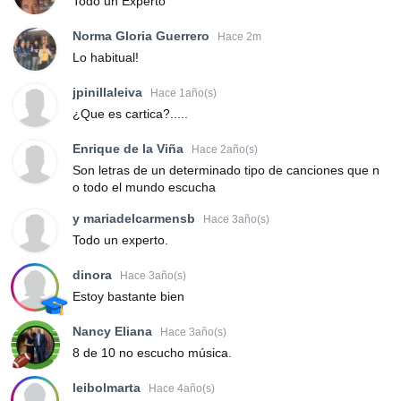
Todo un Experto
Norma Gloria Guerrero
Hace 2m
Lo habitual!
jpinillaleiva
Hace 1año(s)
¿Que es cartica?.....
Enrique de la Viña
Hace 2año(s)
Son letras de un determinado tipo de canciones que n
o todo el mundo escucha
y mariadelcarmensb
Hace 3año(s)
Todo un experto.
dinora
Hace 3año(s)
Estoy bastante bien
Nancy Eliana
Hace 3año(s)
8 de 10 no escucho música.
leibolmarta
Hace 4año(s)