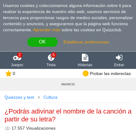
Usamos cookies y coleccionamos alguna información sobre ti para
realzar tu experiencia de nuestro sitio web; usamos servicios de
terceros para proporcionar rasgos de medios sociales, personalizar
contenido y anuncios, y asegurarnos que la página web funciona
correctamente.
Aprender más
sobre las cookies en Quizzclub.
OK
Establecer preferencias
2
6
Juegos
Trivia
Historias
Entrar
0
Probar las inderectas
ANUNCIO
Quiezzes y test
Cultura
¿Podrás adivinar el nombre de la canción a
partir de su letra?
17.557 Visualizaciones