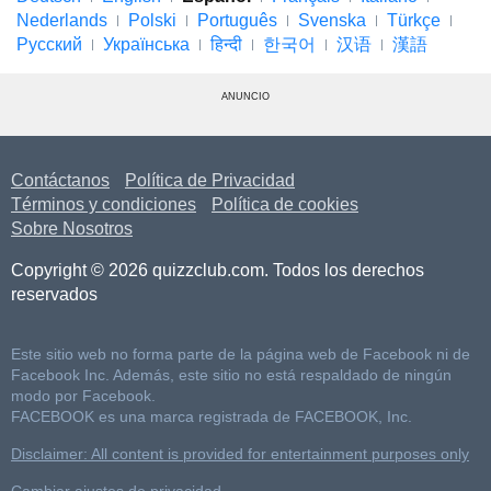
Nederlands
Polski
Português
Svenska
Türkçe
Русский
Українська
हिन्दी
한국어
汉语
漢語
ANUNCIO
Contáctanos
Política de Privacidad
Términos y condiciones
Política de cookies
Sobre Nosotros
Copyright © 2026 quizzclub.com. Todos los derechos
reservados
Este sitio web no forma parte de la página web de Facebook ni de
Facebook Inc. Además, este sitio no está respaldado de ningún
modo por Facebook.
FACEBOOK es una marca registrada de FACEBOOK, Inc.
Disclaimer: All content is provided for entertainment purposes only