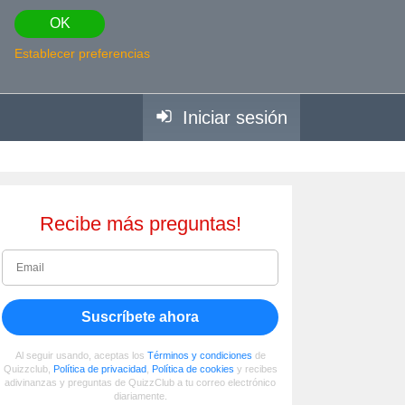
OK
Establecer preferencias
Iniciar sesión
Recibe más preguntas!
Suscríbete ahora
Al seguir usando, aceptas los
Términos y condiciones
de
Quizzclub,
Política de privacidad
,
Política de cookies
y recibes
adivinanzas y preguntas de QuizzClub a tu correo electrónico
diariamente.