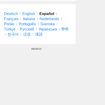
Deutsch
English
Español
Français
Italiano
Nederlands
Polski
Português
Svenska
Türkçe
Русский
Українська
हिन्दी
한국어
汉语
漢語
ANUNCIO