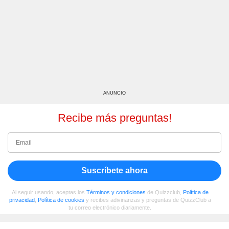
ANUNCIO
Recibe más preguntas!
Suscríbete ahora
Al seguir usando, aceptas los
Términos y condiciones
de Quizzclub,
Política de
privacidad
,
Política de cookies
y recibes adivinanzas y preguntas de QuizzClub a
tu correo electrónico diariamente.