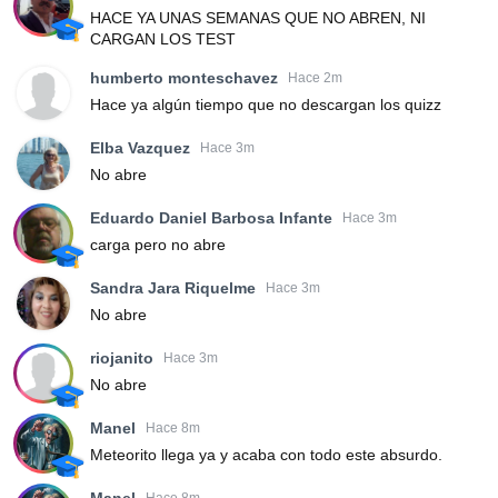
HACE YA UNAS SEMANAS QUE NO ABREN, NI
CARGAN LOS TEST
humberto monteschavez
Hace 2m
Hace ya algún tiempo que no descargan los quizz
Elba Vazquez
Hace 3m
No abre
Eduardo Daniel Barbosa Infante
Hace 3m
carga pero no abre
Sandra Jara Riquelme
Hace 3m
No abre
riojanito
Hace 3m
No abre
Manel
Hace 8m
Meteorito llega ya y acaba con todo este absurdo.
Manel