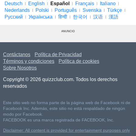
Deutsch
English
Español
Français
Italiano
Nederlands
Polski
Português
Svenska
Türkçe
Русский
Українська
हिन्दी
한국어
汉语
漢語
ANUNCIO
Contáctanos
Política de Privacidad
Términos y condiciones
Política de cookies
Sobre Nosotros
Copyright © 2026 quizzclub.com. Todos los derechos
reservados
Este sitio web no forma parte de la página web de Facebook ni de
Facebook Inc. Además, este sitio no está respaldado de ningún
modo por Facebook.
FACEBOOK es una marca registrada de FACEBOOK, Inc.
Disclaimer: All content is provided for entertainment purposes only