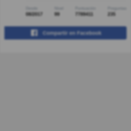
Desde
Nivel
Puntuación
Preguntas
08/2017
99
7789411
235
Compartir
en Facebook