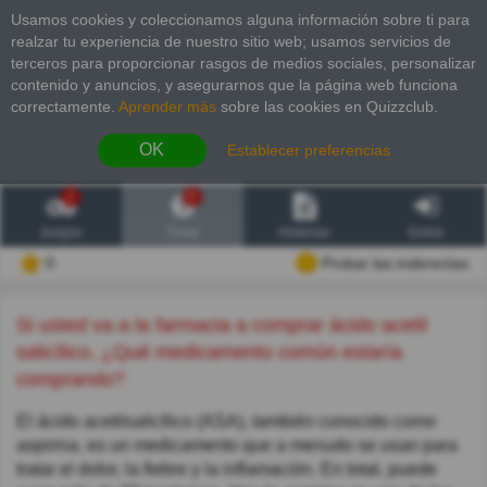
Usamos cookies y coleccionamos alguna información sobre ti para
realzar tu experiencia de nuestro sitio web; usamos servicios de
terceros para proporcionar rasgos de medios sociales, personalizar
contenido y anuncios, y asegurarnos que la página web funciona
correctamente.
Aprender más
sobre las cookies en Quizzclub.
OK
Establecer preferencias
2
6
Juegos
Trivia
Historias
Entrar
0
Probar las inderectas
Si usted va a la farmacia a comprar ácido acetil
salicílico, ¿Qué medicamento común estaría
comprando?
El ácido acetilsalicílico (ASA), también conocido como
aspirina, es un medicamento que a menudo se usan para
tratar el dolor, la fiebre y la inflamación. En total, puede