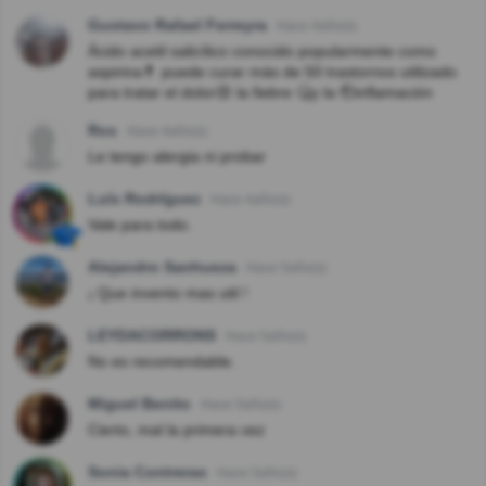
Gustavo Rafael Ferreyra
Hace 4año(s)
Ácido acetil salicílico conocido popularmente como
aspirina💊 puede curar más de 50 trastornos utilizado
para tratar el dolor😢 la fiebre 🤒y la 🤕inflamación
Ros
Hace 4año(s)
Le tengo alergia ni probar
Luís Rodríguez
Hace 4año(s)
Vale para todo.
Alejandro Sanhueza
Hace 5año(s)
¡ Que invento mas util !
LEYDACORRONS
Hace 5año(s)
No es recomendable.
Miguel Benito
Hace 5año(s)
Cierto, mal la primera vez
Sonia Contreras
Hace 5año(s)