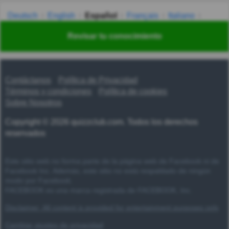
Deutsch
English
Español
Français
Italiano
Nederlands
Polski
Português
Svenska
Türkçe
Revisar tu conocimiento
Русский
Українська
हिन्दी
한국어
汉语
漢語
Contáctanos
Política de Privacidad
Términos y condiciones
Política de cookies
Sobre Nosotros
Copyright © 2026 quizzclub.com. Todos los derechos
reservados
Este sitio web no forma parte de la página web de Facebook ni de
Facebook Inc. Además, este sitio no está respaldado de ningún
modo por Facebook.
FACEBOOK es una marca registrada de FACEBOOK, Inc.
Disclaimer: All content is provided for entertainment purposes only
Cambiar ajustes de privacidad