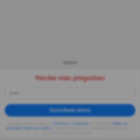
ANUNCIO
Recibe más preguntas!
Suscríbete ahora
Al seguir usando, aceptas los
Términos y condiciones
de Quizzclub,
Política de
privacidad
,
Política de cookies
y recibes adivinanzas y preguntas de QuizzClub a
tu correo electrónico diariamente.