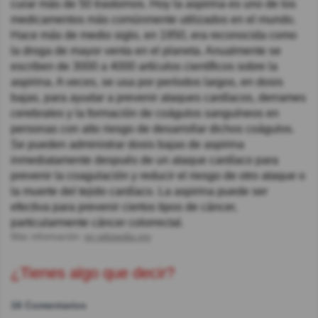
curar más de 50 trastornos. Hoy la aspirina es uno de los
medicamentos más comúnmente utilizados en el mundo.
Hace más de medio siglo, en 1950, era reconocida como
la droga de mayor venta en el planeta. Anualmente se
escriben de 3000 a 4000 artículos científicos sobre la
aspirina. A veces, se usa por períodos largos, en dosis
bajas, para ayudar a prevenir ataques cardíacos, derrames
cerebrales y la formación de coágulos sanguíneos en
personas con alto riesgo de desarrollar dichos coágulos.
Se pueden administrar dosis bajas de aspirina
inmediatamente después de un ataque cardíaco para
prevenir la coagulación y reducir el riesgo de otro ataque o
la muerte del tejido cardíaco. La aspirina puede ser
efectiva para prevenir ciertos tipos de cáncer,
particularmente cáncer colorrectal.
Más información:
en.wikipedia.org
¿Tienes algo que decir?
16 Comentarios