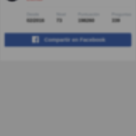
Desde
Nivel
Puntuación
Preguntas
02/2016
73
198260
339
Compartir
en Facebook