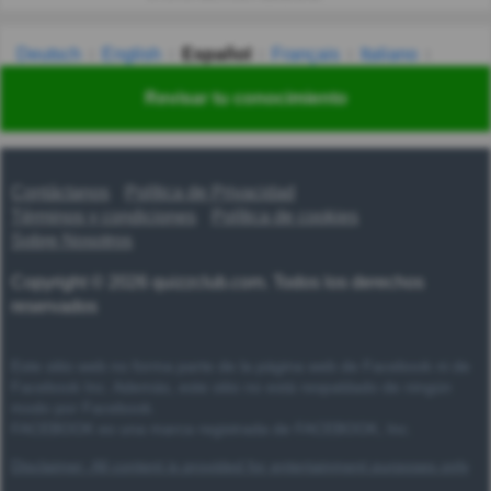
Deutsch
English
Español
Français
Italiano
Nederlands
Polski
Português
Svenska
Türkçe
Revisar tu conocimiento
Русский
Українська
हिन्दी
한국어
汉语
漢語
Contáctanos
Política de Privacidad
Términos y condiciones
Política de cookies
Sobre Nosotros
Copyright © 2026 quizzclub.com. Todos los derechos
reservados
Este sitio web no forma parte de la página web de Facebook ni de
Facebook Inc. Además, este sitio no está respaldado de ningún
modo por Facebook.
FACEBOOK es una marca registrada de FACEBOOK, Inc.
Disclaimer: All content is provided for entertainment purposes only