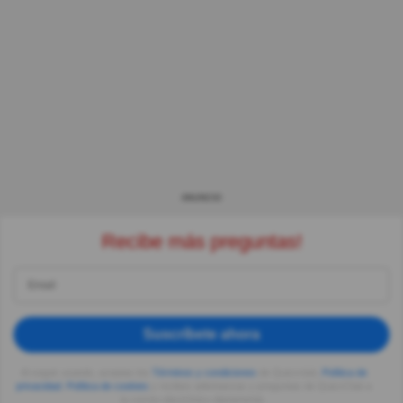
ANUNCIO
Recibe más preguntas!
Suscríbete ahora
Al seguir usando, aceptas los
Términos y condiciones
de Quizzclub,
Política de
privacidad
,
Política de cookies
y recibes adivinanzas y preguntas de QuizzClub a
tu correo electrónico diariamente.