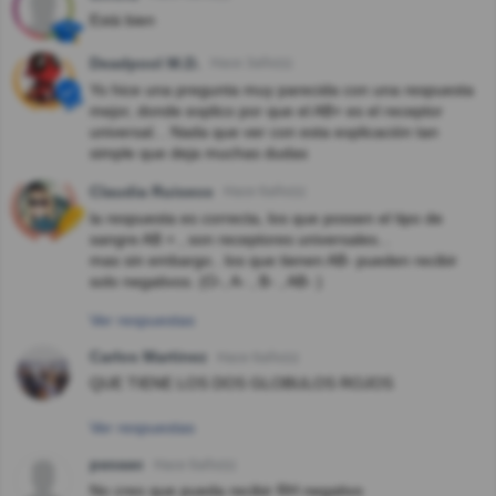
Está bien
Deadpool M.D.
Hace 3año(s)
Yo hice una pregunta muy parecida con una respuesta
mejor, donde explico por que el AB+ es el receptor
universal... Nada que ver con esta explicación tan
simple que deja muchas dudas
Claudia Ruiseco
Hace 6año(s)
la respuesta es correcta, los que possen el tipo de
sangre AB + , son receptores universales...
mas sin embargo.. los que tienen AB- pueden recibir
solo negativos. (O-, A- , B- , AB- )
Ver respuestas
Carlos Martinez
Hace 6año(s)
QUE TIENE LOS DOS GLOBULOS ROJOS
Ver respuestas
pasaac
Hace 6año(s)
No creo que pueda recibir RH negativo