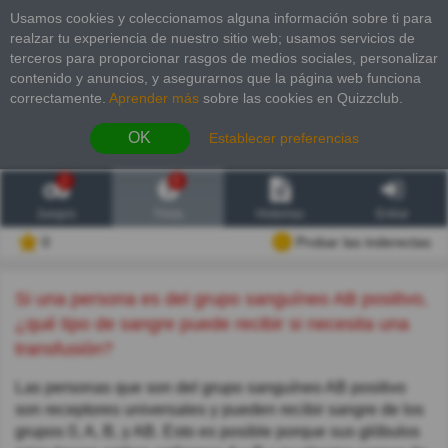
Usamos cookies y coleccionamos alguna información sobre ti para
realzar tu experiencia de nuestro sitio web; usamos servicios de
terceros para proporcionar rasgos de medios sociales, personalizar
contenido y anuncios, y asegurarnos que la página web funciona
correctamente.
Aprender más
sobre las cookies en Quizzclub.
OK
Establecer preferencias
2
6
Juegos
Trivia
Historias
Entrar
0
Probar las inderectas
Si una persona es del grupo sanguíneo AB positivo,
¿qué tipo de sangre puede recibir si necesita una
transfusión?
Las personas que son del grupo sanguíneo AB positivo
son receptores universales y pueden recibir sangre de los
grupos 0, A, B, y AB. Esto es posible porque sus glóbulos