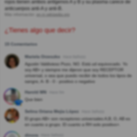
rojos tienen ambos antígenos A y B y su plasma carece de
anticuerpos anti-A y anti-B.
Más información:
en.m.wikipedia.org
¿Tienes algo que decir?
15 Comentarios
Mariela Orzeszko
Hace 8año(s)
Agustin Valdivieso Pozo, NO. Está ud equivocado. Yo
soy AB+ y siempre me dijeron que soy RECEPTOR
universal, o sea que puedo recibir de todos los tipos de
sangre, A- B - 0 - positivo o negativo
Harold MN
Hace 5m
Que bien
Selina Oriana Mejia López
Hace 3año(s)
El grupo AB+ son receptores universales A,B, O, AB es
en cuanto a grupo. El cuanto a RH solo positivo+.
dinora
Hace 3año(s)