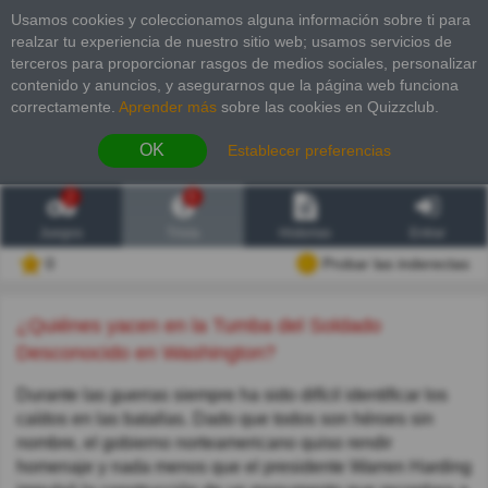
Usamos cookies y coleccionamos alguna información sobre ti para
realzar tu experiencia de nuestro sitio web; usamos servicios de
terceros para proporcionar rasgos de medios sociales, personalizar
contenido y anuncios, y asegurarnos que la página web funciona
correctamente.
Aprender más
sobre las cookies en Quizzclub.
OK
Establecer preferencias
2
6
Juegos
Trivia
Historias
Entrar
0
Probar las inderectas
¿Quiénes yacen en la Tumba del Soldado
Desconocido en Washington?
Durante las guerras siempre ha sido difícil identificar los
caídos en las batallas. Dado que todos son héroes sin
nombre, el gobierno norteamericano quiso rendir
homenaje y nada menos que el presidente Warren Harding