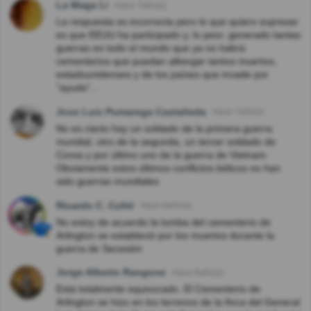
La Maga Li
Hace 7año(s)
La respuesta es incorrecta pero lo que quiero expresar
es que EEUU ha participado y, lo peor, generado tantas
guerras en todo el mundo que ya no habrá
cementerios que puedan albergar tantos muertos,
estadounidenses y de los países que invade por
"ayuda"...
Jose Luis Pumarega Castañeda
Hace 7año(s)
No es cierto hay un soldado de la primera guerra
mundial, otro de la segunda, un tercer soldado de
Corea y por último uno de la guerra de Vietnam.
Obviamente estos últimos conflictos bélicos no han
sido guerras mundiales
Ricardo C. Cufré
Hace 8año(s)
No estoy de acuerdo la tumba del cementerio de
Arlington se estableció por los muertos durante la
guerra de Secesión
Jorge Alberto Rangone
Hace 8año(s)
Está totalmente equivocado. El Cementerio de
Arlington se hizo en los terrenos de la finca del General