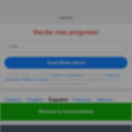
ANUNCIO
Recibe más preguntas!
Suscríbete ahora
Al seguir usando, aceptas los
Términos y condiciones
de Quizzclub,
Política de
privacidad
,
Política de cookies
y recibes adivinanzas y preguntas de QuizzClub a
tu correo electrónico diariamente.
Deutsch
English
Español
Français
Italiano
Nederlands
Polski
Português
Svenska
Türkçe
Revisar tu conocimiento
Русский
Українська
हिन्दी
한국어
汉语
漢語