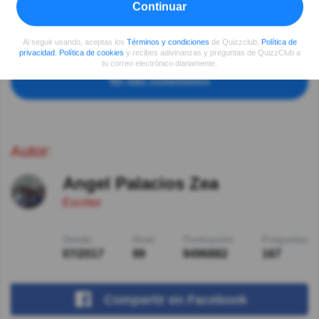
Según lo que aprendí, ninguna opción de las
Continuar
planteadas es válida.
Honra a los soldados desde la revolución , hasta los
Al seguir usando, aceptas los
Términos y condiciones
de Quizzclub,
Política de
caídos en Irak.
privacidad
,
Política de cookies
y recibes adivinanzas y preguntas de QuizzClub a
tu correo electrónico diariamente.
Ver más comentarios
Autor:
Angel Palacios Zea
Escritor
Desde
Nivel
Puntuación
Preguntas
07/2017
99
9496882
167
Compartir
en Facebook