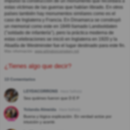
impulsó la construcción de un monumento que recordara a
estas víctimas de las guerras que habían librado. En otros
países también hay monumentos similares como es el
caso de Inglaterra y Francia. En Dinamarca se construyó
un memorial como este en 1849 llamado Landsoldaten
("soldado de infantería"), pero la práctica moderna de
estas celebraciones se inició en Inglaterra en 1920 y la
Abadía de Westminster fue el lugar destinado para este fin.
Más información:
www.arlingtoncemetery.mil
¿Tienes algo que decir?
13 Comentarios
LEYDACORRONS
Hace 5año(s)
Sea quiénes fueron que D E P
Yolanda Almeida
Hace 6año(s)
Buena y lógica explicación. En verdad actúe por
intuición y acerté.