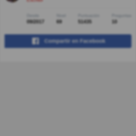
Desde
Nivel
Puntuación
Preguntas
09/2017
69
51435
10
Compartir
en Facebook