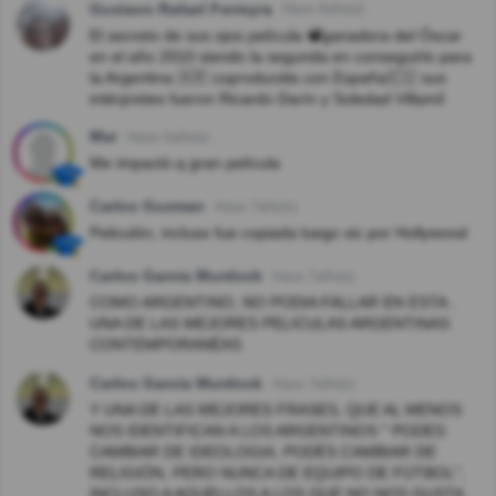
Gustavo Rafael Ferreyra
Hace 4año(s)
El secreto de sus ojos película 📽️ganadora del Óscar
en el año 2010 siendo la segunda en conseguirlo para
la Argentina 🇦🇷 coproducida con España🇪🇸 sus
intérpretes fueron Ricardo Darín y Soledad Villamil
Mar
Hace 5año(s)
Me impactó.q gran película
Carlos Guzman
Hace 7año(s)
Peliculón, incluso fue copiada luego sic por Hollywood
Carlos Garcia Murdock
Hace 7año(s)
COMO ARGENTINO, NO PODIA FALLAR EN ESTA..
UNA DE LAS MEJORES PELICULAS ARGENTINAS
CONTEMPORANÉAS
Carlos Garcia Murdock
Hace 7año(s)
Y UNA DE LAS MEJORES FRASES, QUE AL MENOS
NOS IDENTIFICAN A LOS ARGENTINOS " PODES
CAMBIAR DE IDEOLOGIA, PODÉS CAMBIAR DE
RELIGIÓN, PERO NUNCA DE EQUIPO DE FÚTBOL",
INCLUSO A AQUELLOS A LOS QUE NO NOS GUSTA