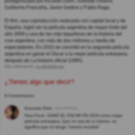
protagonizada por Ricardo Darín, Soledad Villamil,
Guillermo Francella, Javier Godino y Pablo Rago.
El film, una coproducción realizada con capital local y de
España, logró ser la película argentina de mayor éxito del
año 2009 y una de las más taquilleras de la historia del
cine argentino, con más de dos millones y medio de
espectadores. En 2010 se convirtió en la segunda película
argentina en ganar el Óscar a la mejor película extranjera,
después de La historia oficial (1985).
Más información:
es.wikipedia.org
¿Tienes algo que decir?
8 Comentarios
Graciela Ortiz
Hace 8año(s)
Hina Finck, GANÓ EL OSCAR EN 2010 como mejor
película extranjera. Que no sea de tu interés, no
significa que no tenga "interés mundial"