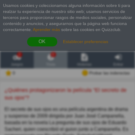
Usamos cookies y coleccionamos alguna información sobre ti para
realzar tu experiencia de nuestro sitio web; usamos servicios de
terceros para proporcionar rasgos de medios sociales, personalizar
contenido y anuncios, y asegurarnos que la página web funciona
correctamente.
Aprender más
sobre las cookies en Quizzclub.
OK
Establecer preferencias
2
6
Juegos
Trivia
Historias
Entrar
0
Probar las inderectas
¿Quiénes protagonizaron la película "El secreto de
sus ojos"?
El secreto de sus ojos es una película argentina de drama
y suspenso de 2009 dirigida por Juan José Campanella,
basada en la novela La pregunta de sus ojos de Eduardo
Sacheri, quien coescribió el guion junto a Campanella. Es