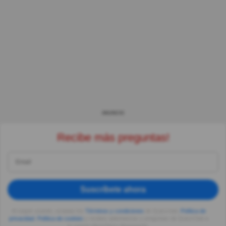
ANUNCIO
Recibe más preguntas!
Suscríbete ahora
Al seguir usando, aceptas los
Términos y condiciones
de Quizzclub,
Política de
privacidad
,
Política de cookies
y recibes adivinanzas y preguntas de QuizzClub a
tu correo electrónico diariamente.