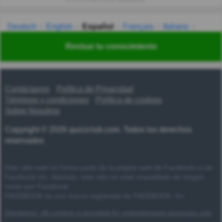
Deutsch
English
Español
Français
Italiano
Nederlands
Polski
Português
Svenska
Türkçe
Revisar tu conocimiento
Русский
Українська
हिन्दी
한국어
汉语
漢語
Contáctanos
Política de Privacidad
Términos y condiciones
Política de cookies
Sobre Nosotros
Copyright © 2026 quizzclub.com. Todos los derechos
reservados
Este sitio web no forma parte de la página web de Facebook ni de
Facebook Inc. Además, este sitio no está respaldado de ningún
modo por Facebook.
FACEBOOK es una marca registrada de FACEBOOK, Inc.
Disclaimer: All content is provided for entertainment purposes only