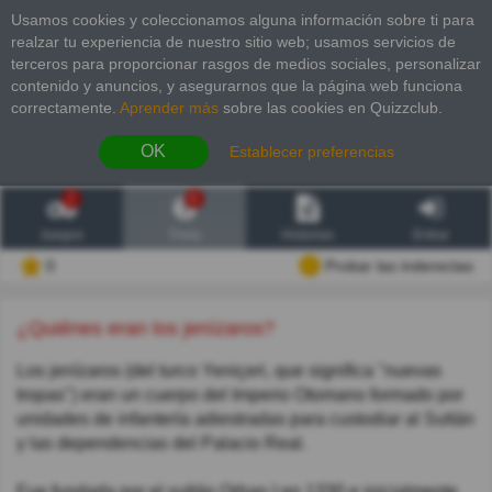
Usamos cookies y coleccionamos alguna información sobre ti para
realzar tu experiencia de nuestro sitio web; usamos servicios de
terceros para proporcionar rasgos de medios sociales, personalizar
contenido y anuncios, y asegurarnos que la página web funciona
correctamente.
Aprender más
sobre las cookies en Quizzclub.
OK
Establecer preferencias
2
6
Juegos
Trivia
Historias
Entrar
0
Probar las inderectas
¿Quiénes eran los jenízaros?
Los jenízaros (del turco Yeniçeri, que significa "nuevas
tropas") eran un cuerpo del Imperio Otomano formado por
unidades de infantería adiestradas para custodiar al Sultán
y las dependencias del Palacio Real.
Fue fundada por el sultán Orhan I en 1330 e inicialmente