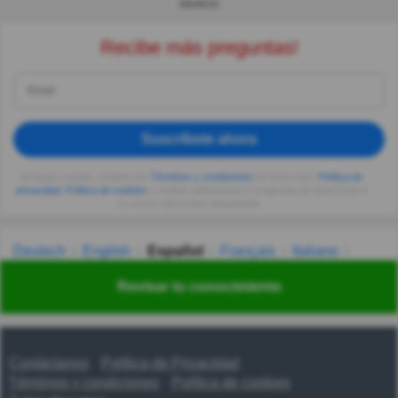
ANUNCIO
Recibe más preguntas!
Suscríbete ahora
Al seguir usando, aceptas los
Términos y condiciones
de Quizzclub,
Política de
privacidad
,
Política de cookies
y recibes adivinanzas y preguntas de QuizzClub a
tu correo electrónico diariamente.
Deutsch
English
Español
Français
Italiano
Nederlands
Polski
Português
Svenska
Türkçe
Revisar tu conocimiento
Русский
Українська
हिन्दी
한국어
汉语
漢語
Contáctanos
Política de Privacidad
Términos y condiciones
Política de cookies