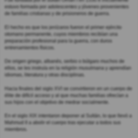
estuvo formada por adolescentes y jóvenes provenientes
de familias cristianas y de prisioneros de guerra.
El hecho es que los jenízaros fueron el primer ejército
otomano permanente, cuyos miembros recibían una
preparación profesional para la guerra, con duros
entrenamientos físicos.
De origen griego, albanés, serbio o búlgaro muchos de
ellos, se les instruía en la religión musulmana y aprendían
idiomas, literatura y otras disciplinas.
Hacia finales del siglo XVI se convirtieron en un cuerpo de
élite de difícil acceso y al que muchas familias ofrecían a
sus hijos con el objetivo de medrar socialmente.
En el siglo XIX intentaron deponer al Sultán, lo que llevó a
Mahmud II a abolir el cuerpo tras ejecutar a todos sus
miembros.