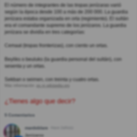
El número de integrantes de las tropas jenízaras varió
según la época desde 100 a más de 200 000. La guardia
jenízara estaba organizada en orta (regimiento). El sultán
era el comandante supremo de los jenízaros. La guardia
jenízara se dividía en tres categorías:
Cemaat (tropas fronterizas), con ciento un ortas.
Beyliks o beuluks (la guardia personal del sultán), con
sesenta y un ortas.
Sekban o seirnen, con treinta y cuatro ortas.
Más información:
es.m.wikipedia.org
¿Tienes algo que decir?
5 Comentarios
mardeblare
Hace 2año(s)
Jenízaros