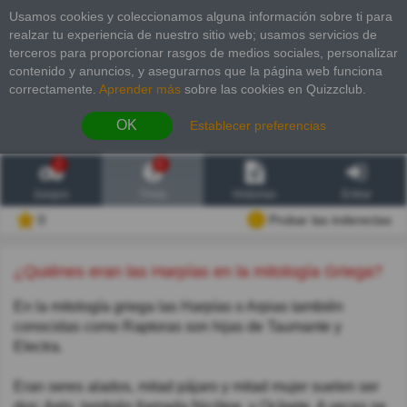
Usamos cookies y coleccionamos alguna información sobre ti para
realzar tu experiencia de nuestro sitio web; usamos servicios de
terceros para proporcionar rasgos de medios sociales, personalizar
contenido y anuncios, y asegurarnos que la página web funciona
correctamente.
Aprender más
sobre las cookies en Quizzclub.
OK
Establecer preferencias
2
6
Juegos
Trivia
Historias
Entrar
0
Probar las inderectas
¿Quiénes eran las Harpías en la mitología Griega?
En la mitología griega las Harpías o Arpias también
conocidas como Raptoras son hijas de Taumante y
Electra.
Eran seres alados, mitad pájaro y mitad mujer suelen ser
dos: Aelo, también llamada Nicótoe, y Ocípete. A veces se