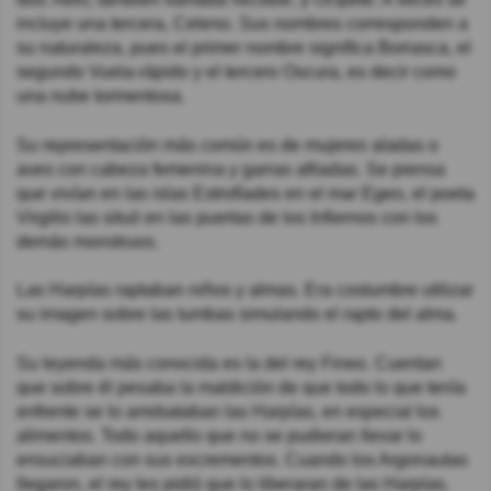
incluye una tercera, Celeno. Sus nombres corresponden a
su naturaleza, pues el primer nombre significa Borrasca, el
segundo Vuela-rápido y el tercero Oscura, es decir como
una nube tormentosa.
Su representación más común es de mujeres aladas o
aves con cabeza femenina y garras afiladas. Se piensa
que vivían en las islas Estrofíades en el mar Egeo, el poeta
Virgilio las situó en las puertas de los Infiernos con los
demás monstruos.
Las Harpías raptaban niños y almas. Era costumbre utilizar
su imagen sobre las tumbas simulando el rapto del alma.
Su leyenda más conocida es la del rey Fineo. Cuentan
que sobre él pesaba la maldición de que todo lo que tenía
enfrente se lo arrebataban las Harpías, en especial los
alimentos. Todo aquello que no se pudieran llevar lo
ensuciaban con sus excrementos. Cuando los Argonautas
llegaron, el rey les pidió que lo liberaran de las Harpías.