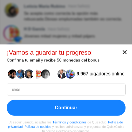
Leticia Maria Rubino
Hace 5año(s)
Se acepta como correcta la opción más
rebuscada.Diosas emplumadas también es correcta.
H D García
Hace 5año(s)
Jóvenes mitad mujeres y mitad pájaro.
H D García
Hace 5año(s)
✕
¡Vamos a guardar tu progreso!
Jóvenes mujeres pájaros...Por suerte solo había 3 o 4.
Confirma tu email y recibe 50 monedas del bonus
Jesús Sánchez Rivas
Hace 5año(s)
Diosas emplumadas, también es correcta. Reivindico
9.967
jugadores online
mis puntos y mi pérdida de bonus.
SantiTP
Hace 5año(s)
Diosas emplumadas, si es una opción, es correcta
también.
Continuar
Ivonne
Hace 5año(s)
Diosas emplumadas también es correcta
Al seguir usando, aceptas los
Términos y condiciones
de Quizzclub,
Política de
privacidad
,
Política de cookies
y recibes adivinanzas y preguntas de QuizzClub a
tu correo electrónico diariamente.