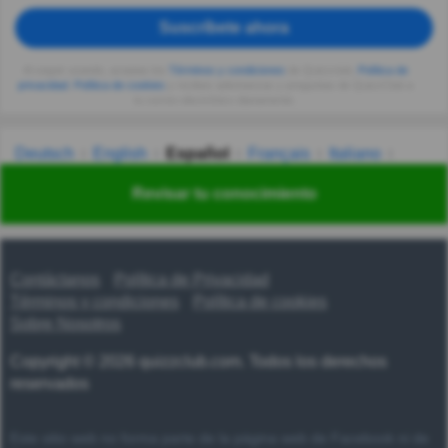
Suscríbete ahora
Al seguir usando, aceptas los
Términos y condiciones
de Quizzclub,
Política de
privacidad
,
Política de cookies
y recibes adivinanzas y preguntas de QuizzClub a
tu correo electrónico diariamente.
Deutsch
English
Español
Français
Italiano
Nederlands
Polski
Português
Svenska
Türkçe
Revisar tu conocimiento
Русский
Українська
हिन्दी
한국어
汉语
漢語
Contáctanos
Política de Privacidad
Términos y condiciones
Política de cookies
Sobre Nosotros
Copyright © 2026 quizzclub.com. Todos los derechos
reservados
Este sitio web no forma parte de la página web de Facebook ni de