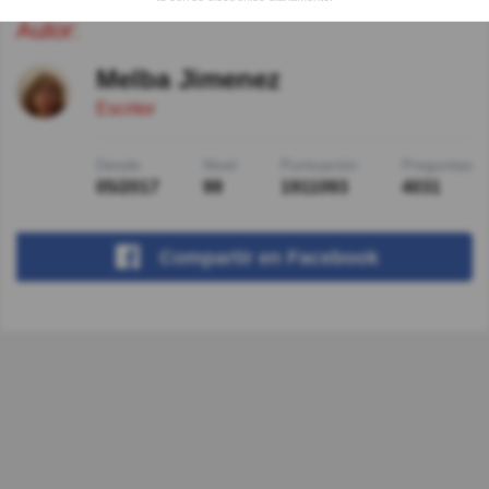
Autor:
Melba Jimenez
Escritor
Desde
Nivel
Puntuación
Preguntas
05/2017
99
1911093
4031
Compartir
en Facebook