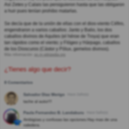
Así Zetes y Calais las persiguieron hasta que las obligaron
a huir pues tenían prohibo matarlas.
Se decía que de la unión de ellas con el dios-viento Céfiro,
engendraron a varios caballos: Janto y Balio, los dos
caballos divinos de Aquiles (el héroe de Troya) que eran
tan rápidos como el viento; y Flógeo y Hárpago, caballos
de los Dioscuros (Cástor y Pólux, gemelos divinos).
Más información:
es.m.wikipedia.org
¿Tienes algo que decir?
8 Comentarios
Salvador Diaz Merigo
Hace 2año(s)
tache al autor!!!
Paula Fernandez B. Landaburu
Hace 5año(s)
Ambigüas y confusas las opciones.Hay mas de una
valedera.