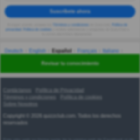
Suscríbete ahora
Al seguir usando, aceptas los
Términos y condiciones
de Quizzclub,
Política de
privacidad
,
Política de cookies
y recibes adivinanzas y preguntas de QuizzClub a
tu correo electrónico diariamente.
Deutsch
English
Español
Français
Italiano
Nederlands
Polski
Português
Svenska
Türkçe
Revisar tu conocimiento
Русский
Українська
हिन्दी
한국어
汉语
漢語
Contáctanos
Política de Privacidad
Términos y condiciones
Política de cookies
Sobre Nosotros
Copyright © 2026 quizzclub.com. Todos los derechos
reservados
Este sitio web no forma parte de la página web de Facebook ni de