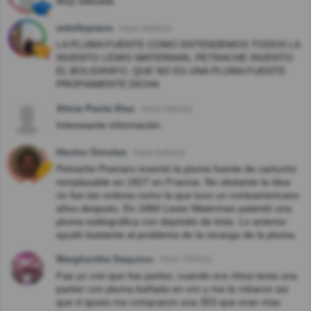
Muy utilizada
wdellepiane
Hace 4año(s)
LA PLUMA FUENTE COMO ENTENDEMOS TODOS LA
INVENTO LEWIS WATERMAN, PETRACHE INVENTO
EL BOLIGRAFO, QUE NO ES UNA PLUMA FUENTE
PROPIAMENTE DICHA
Alicia Paola Diaz
Hace 5año(s)
Interesante información
Hector Ornelas
Hace 6año(s)
Petrache Poenaru inventó la pluma fuente de cartucho
remplazable en 1827 en Francia. No obstante la idea
no fue tan exitosa como la que tuvo un norteamericano
años después. En 1884 Lewis Waterman patentó una
pluma estilográfica con depósito de tinta. Lo anterior
ayudó bastante al problema de la recarga de la pluma.
Margheritta Daquino
Hace 7año(s)
Faa yo crei que fue parker, cuando era chica tenia una
parker con pluma bañada en oro y me la robaron asi
que d spues me compraron una 303 que eran mas