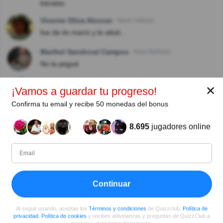
baratas.
Vicente Oliva Alcocer
Hace 7año(s)
fue de tin marín y le atiné...
Maribel Sandoval Campos
Hace 8año(s)
No la pegué
José Rolando Reinoso González
Hace 8año(s)
✕
¡Vamos a guardar tu progreso!
Creo que hay un error la inventó Poenaru y la pregunta
Confirma tu email y recibe 50 monedas del bonus
dice quien la patentó y ese fue Waterman
Laura Aceves
Hace 8año(s)
8.695
jugadores online
Muy interesante
Ramon Lucar
Hace 8año(s)
Muy entretenido.
Continuar
Ver más comentarios
Al seguir usando, aceptas los
Términos y condiciones
de Quizzclub,
Política de
privacidad
,
Política de cookies
y recibes adivinanzas y preguntas de QuizzClub a