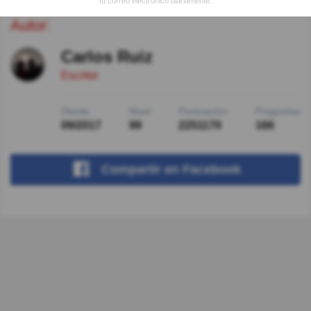
tu correo electrónico diariamente.
Autor:
Carlos Ruiz
Escritor
Desde
Nivel
Puntuación
Preguntas
09/2017
99
2251170
166
Compartir
en Facebook