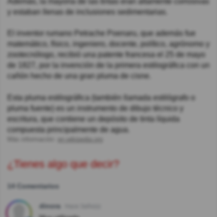
Además, la mayoría de las tintas eran altamente corrosivas
y estaban llenas de inclusiones sedimentarias.
El inventor rumano Petrache Poenaru, que además fue
matemático, físico, ingeniero, docente, político, agrónomo y
zootecnólogo, recibió una patente francesa el 25 de mayo
de 1827, por la invención de la primera estilográfica con un
cañón hecho de una gran pluma de cisne.
Esta pluma estilográfica (también llamada estilógrafo o
pluma fuente) es un instrumento de dibujo técnico y
escritura, que contiene un depósito de tinta líquida
compuesta principalmente de agua.
Más información:
en.wikipedia.org
¿Tienes algo que decir?
14 Comentarios
dinora
Hace 3año(s)