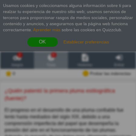
Usamos cookies y coleccionamos alguna información sobre ti para
realzar tu experiencia de nuestro sitio web; usamos servicios de
terceros para proporcionar rasgos de medios sociales, personalizar
contenido y anuncios, y asegurarnos que la página web funciona
correctamente.
Aprender más
sobre las cookies en Quizzclub.
OK
Establecer preferencias
2
6
Juegos
Trivia
Historias
Entrar
0
Probar las inderectas
¿Quién patentó la primera pluma estilográfica
(fuente)?
El progreso en el desarrollo de una pluma confiable fue
lento hasta mediados del siglo XIX, debido a una
comprensión imperfecta del papel que desempeña la
presión del aire en el funcionamiento de las plumas.