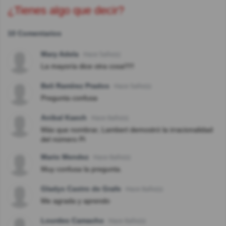
¿Tienes algo que decir?
10 Comentarios
Mary Adela
Hace 5año(s)
La mayoría dice otra cosa!!!!!
Beli Ramírez Prados
Hace 5año(s)
Pregunta confusa
Anibal Kaech
Hace 8año(s)
Más que nombrar, Lambert demostró la irracionalidad
del número Pi
Mario Mendez
Hace 8año(s)
Muy confusa la pregunta.
Gladys Castro de Grafe
Hace 8año(s)
Me agrada y aprendo
Lourdes Camacho
Hace 8año(s)