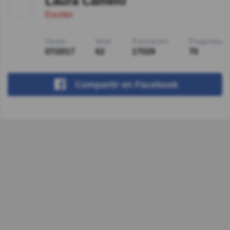
Laura Camelo
Escritor
Desde
Nivel
Puntuación
Preguntas
07/2017
62
17029
70
Compartir
en Facebook