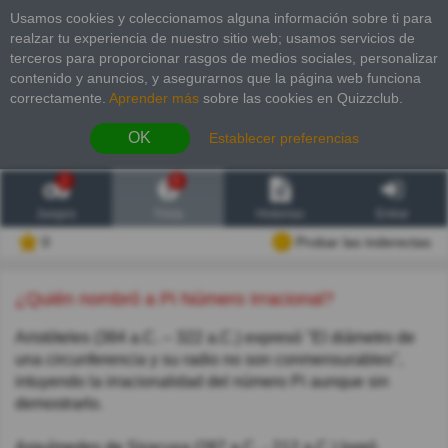
Usamos cookies y coleccionamos alguna información sobre ti para
realzar tu experiencia de nuestro sitio web; usamos servicios de
terceros para proporcionar rasgos de medios sociales, personalizar
contenido y anuncios, y asegurarnos que la página web funciona
correctamente.
Aprender más
sobre las cookies en Quizzclub.
OK
Establecer preferencias
2
6
Juegos
Trivia
Historias
Entrar
0
Probar las inderectas
¿Quién nombró a Pi Número Irracional?
Aristóteles (384 a.C. – 322 a.C.) expresó "El diámetro de
una circunferencia y su radio no son conmensurables",
intuyendo la irracionalidad del número Pi aunque sin
demostrarlo.
Arquímedes de Siracusa (287 a.C. - 212 a.C.) logró