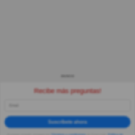
ANUNCIO
Recibe más preguntas!
Suscríbete ahora
Al seguir usando, aceptas los
Términos y condiciones
de Quizzclub,
Política de