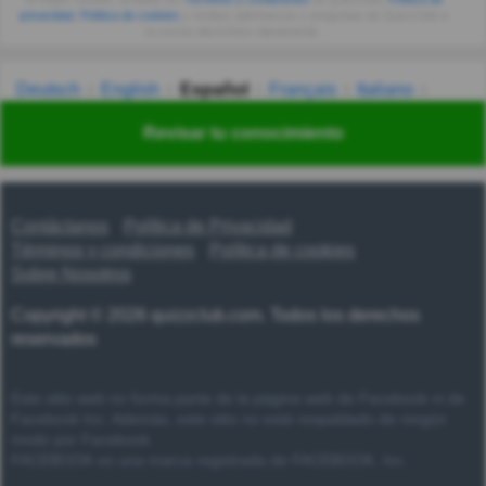
privacidad
,
Política de cookies
y recibes adivinanzas y preguntas de QuizzClub a
tu correo electrónico diariamente.
Deutsch
English
Español
Français
Italiano
Nederlands
Polski
Português
Svenska
Türkçe
Revisar tu conocimiento
Русский
Українська
हिन्दी
한국어
汉语
漢語
Contáctanos
Política de Privacidad
Términos y condiciones
Política de cookies
Sobre Nosotros
Copyright © 2026 quizzclub.com. Todos los derechos
reservados
Este sitio web no forma parte de la página web de Facebook ni de
Facebook Inc. Además, este sitio no está respaldado de ningún
modo por Facebook.
FACEBOOK es una marca registrada de FACEBOOK, Inc.