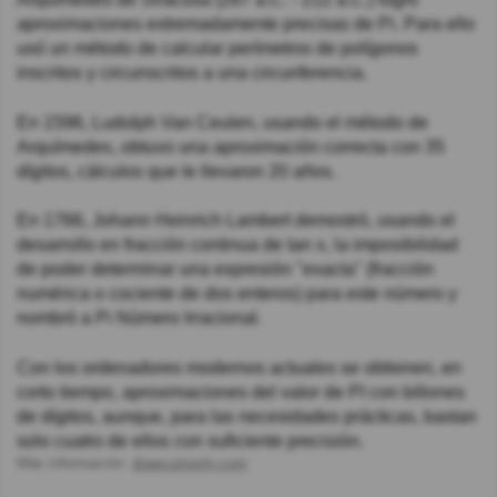
aproximaciones extremadamente precisas de Pi. Para ello
usó un método de calcular perímetros de polígonos
inscritos y circunscritos a una circunferencia.
En 1596, Ludolph Van Ceulen, usando el método de
Arquímedes, obtuvo una aproximación correcta con 35
dígitos, cálculos que le llevaron 20 años.
En 1766, Johann Heinrich Lambert demostró, usando el
desarrollo en fracción continua de tan x, la imposibilidad
de poder determinar una expresión "exacta" (fracción
numérica o cociente de dos enteros) para este número y
nombró a Pi Número Irracional.
Con los ordenadores modernos actuales se obtienen, en
corto tiempo, aproximaciones del valor de PI con billones
de dígitos, aunque, para las necesidades prácticas, bastan
solo cuatro de ellos con suficiente precisión.
Más información:
drawcuriosity.com