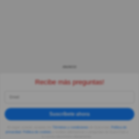
ANUNCIO
Recibe más preguntas!
Suscríbete ahora
Al seguir usando, aceptas los
Términos y condiciones
de Quizzclub,
Política de
privacidad
,
Política de cookies
y recibes adivinanzas y preguntas de QuizzClub a
tu correo electrónico diariamente.