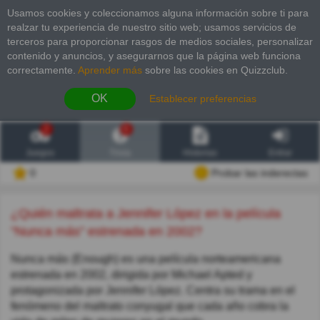
Usamos cookies y coleccionamos alguna información sobre ti para
realzar tu experiencia de nuestro sitio web; usamos servicios de
terceros para proporcionar rasgos de medios sociales, personalizar
contenido y anuncios, y asegurarnos que la página web funciona
correctamente.
Aprender más
sobre las cookies en Quizzclub.
OK
Establecer preferencias
2
6
Juegos
Trivia
Historias
Entrar
0
Probar las inderectas
¿Quién maltrata a Jennifer López en la película
"Nunca más" estrenada en 2002?
Nunca más (Enough) es una película norteamericana
estrenada en 2002, dirigida por Michael Apted y
protagonizada por Jennifer López. Centra su trama en el
fenómeno del maltrato conyugal que cada año cobra la