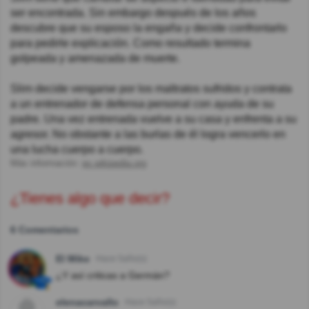
ser encontrada. Sin embargo después de los años
descubre que su esposo la engaña y decide confrontarlo
para pedirle explicación. Como resultado termina
golpeada y amenazada de muerte.
Slim decide vengarse por los maltratos sufridos y contrata
a un entrenador de defensa personal con ayuda de su
padre. Una vez entrenada vuelve a su casa y enfrenta a su
agresor. No obstante a las burlas de él logra vencerlo en
una lucha cuerpo a cuerpo.
Más información:
es.wikipedia.org
¿Tienes algo que decir?
6 Comentarios
El Mike
Hace 5año(s)
¿Y así criticas a Germán?
elenacarvallo
Hace 5año(s)