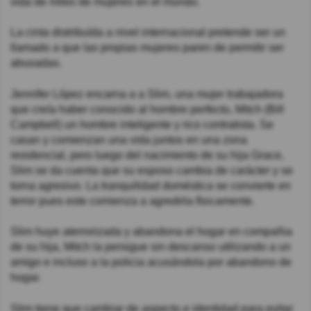
vida de miles de mujeres en el mundo.
La cinta distribuída a nivel internacional pretende ser un
llamado a que las propias mujeres paren de permitir ser
abusadas.
Jennifer López encarna a a Slim, una mujer trabajadora
que creía haber conocido al hombre perfecto, Mitch (Bill
Campbell) un hombre inteligente y rico contratista. Se
casan y comienzan una vida juntos en una zona
residencial, pero luego del nacimiento de su hija Grace,
Slim se da cuenta que su esposo cambia de carácter y se
torna agresivo. La tranquilidad doméstica se convierte en
terror pues este comienza a agredirla físicamente.
Slim huye aterrorizada y abandona el hogar en compañia
de su hija, Mitch la persigue sin descanso utilizando a un
amigo e incluso a la policia acusándola por abandono de
hogar.
Slim tiene que cambiar de aspecto e identidad para evitar