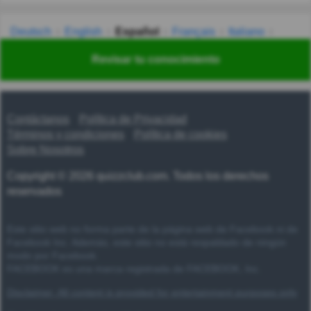
Deutsch
English
Español
Français
Italiano
Nederlands
Polski
Português
Svenska
Türkçe
Revisar tu conocimiento
Русский
Українська
हिन्दी
한국어
汉语
漢語
Contáctanos
Política de Privacidad
Términos y condiciones
Política de cookies
Sobre Nosotros
Copyright © 2026 quizzclub.com. Todos los derechos
reservados
Este sitio web no forma parte de la página web de Facebook ni de
Facebook Inc. Además, este sitio no está respaldado de ningún
modo por Facebook.
FACEBOOK es una marca registrada de FACEBOOK, Inc.
Disclaimer: All content is provided for entertainment purposes only