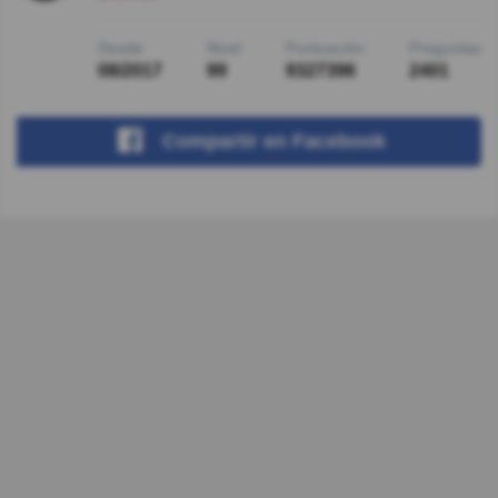
Desde
Nivel
Puntuación
Preguntas
08/2017
99
9327396
2401
Compartir
en Facebook