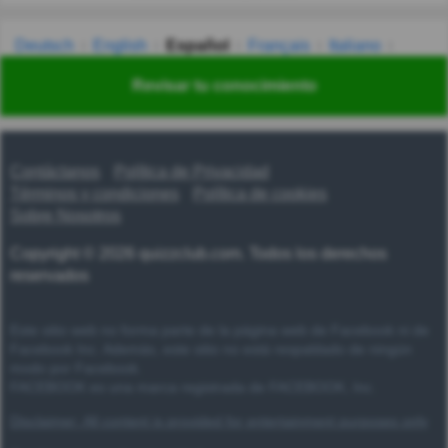
Deutsch
English
Español
Français
Italiano
Nederlands
Polski
Português
Svenska
Türkçe
Revisar tu conocimiento
Русский
Українська
हिन्दी
한국어
汉语
漢語
Contáctanos
Política de Privacidad
Términos y condiciones
Política de cookies
Sobre Nosotros
Copyright © 2026 quizzclub.com. Todos los derechos
reservados
Este sitio web no forma parte de la página web de Facebook ni de
Facebook Inc. Además, este sitio no está respaldado de ningún
modo por Facebook.
FACEBOOK es una marca registrada de FACEBOOK, Inc.
Disclaimer: All content is provided for entertainment purposes only