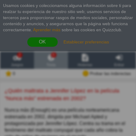
Usamos cookies y coleccionamos alguna información sobre ti para
realzar tu experiencia de nuestro sitio web; usamos servicios de
terceros para proporcionar rasgos de medios sociales, personalizar
contenido y anuncios, y asegurarnos que la página web funciona
correctamente.
Aprender más
sobre las cookies en Quizzclub.
OK
Establecer preferencias
2
6
Juegos
Trivia
Historias
Entrar
0
Probar las inderectas
¿Quién maltrata a Jennifer López en la película
"Nunca más" estrenada en 2002?
Nunca más (Enough) es una película norteamericana
estrenada en 2002, dirigida por Michael Apted y
protagonizada por Jennifer López. Centra su trama en el
fenómeno del maltrato conyugal que cada año cobra la