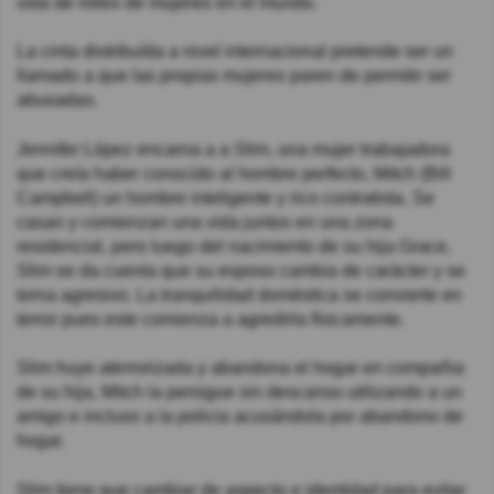
vida de miles de mujeres en el mundo.
La cinta distribuída a nivel internacional pretende ser un
llamado a que las propias mujeres paren de permitir ser
abusadas.
Jennifer López encarna a a Slim, una mujer trabajadora
que creía haber conocido al hombre perfecto, Mitch (Bill
Campbell) un hombre inteligente y rico contratista. Se
casan y comienzan una vida juntos en una zona
residencial, pero luego del nacimiento de su hija Grace,
Slim se da cuenta que su esposo cambia de carácter y se
torna agresivo. La tranquilidad doméstica se convierte en
terror pues este comienza a agredirla físicamente.
Slim huye aterrorizada y abandona el hogar en compañia
de su hija, Mitch la persigue sin descanso utilizando a un
amigo e incluso a la policia acusándola por abandono de
hogar.
Slim tiene que cambiar de aspecto e identidad para evitar