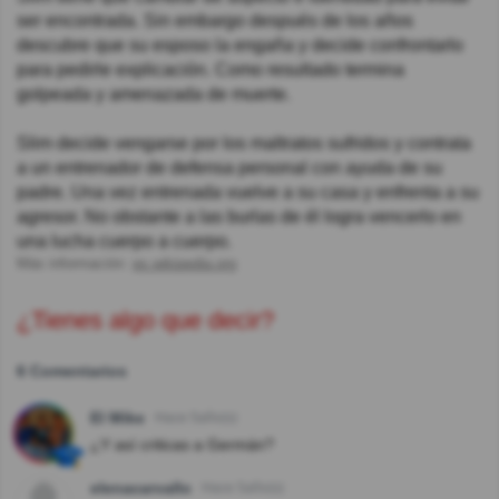
ser encontrada. Sin embargo después de los años
descubre que su esposo la engaña y decide confrontarlo
para pedirle explicación. Como resultado termina
golpeada y amenazada de muerte.
Slim decide vengarse por los maltratos sufridos y contrata
a un entrenador de defensa personal con ayuda de su
padre. Una vez entrenada vuelve a su casa y enfrenta a su
agresor. No obstante a las burlas de él logra vencerlo en
una lucha cuerpo a cuerpo.
Más información:
es.wikipedia.org
¿Tienes algo que decir?
6 Comentarios
El Mike
Hace 5año(s)
¿Y así criticas a Germán?
elenacarvallo
Hace 5año(s)