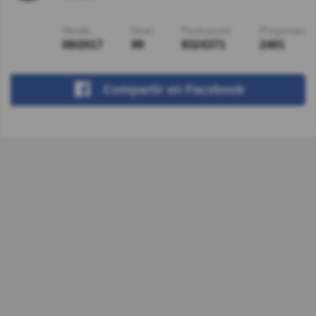
Desde
Nivel
Puntuación
Preguntas
08/2017
99
9324371
2401
Compartir
en Facebook