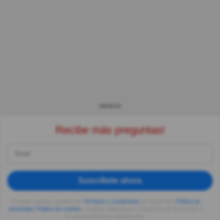
ANUNCIO
Recibe más preguntas!
Suscríbete ahora
Al seguir usando, aceptas los
Términos y condiciones
de Quizzclub,
Política de
privacidad
,
Política de cookies
y recibes adivinanzas y preguntas de QuizzClub a
tu correo electrónico diariamente.