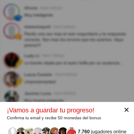
dinora
Hace 3año(s)
Muy inteligente
mamuiraquel
Hace 5año(s)
Pierdo una vez mas el voto mayoritario y la respuesta
correcta. Son mas los errores que los aciertos. Vaya
premio!!!
Lady Li
Hace 7año(s)
La fuente citada por el autor brilla por su ausencia...
Laura Camelo
Hace 8año(s)
¡Impresionantes!
Jacinto Luna
Hace 8año(s)
Muy buena pregunta
✕
¡Vamos a guardar tu progreso!
Confirma tu email y recibe 50 monedas del bonus
Autor:
7.760
jugadores online