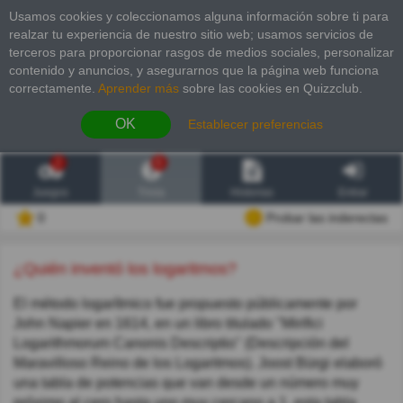
Usamos cookies y coleccionamos alguna información sobre ti para
realzar tu experiencia de nuestro sitio web; usamos servicios de
terceros para proporcionar rasgos de medios sociales, personalizar
contenido y anuncios, y asegurarnos que la página web funciona
correctamente.
Aprender más
sobre las cookies en Quizzclub.
OK
Establecer preferencias
2
6
Juegos
Trivia
Historias
Entrar
0
Probar las inderectas
¿Quién inventó los logaritmos?
El método logarítmico fue propuesto públicamente por
John Napier en 1614, en un libro titulado "Mirifici
Logarithmorum Canonis Descriptio" (Descripción del
Maravilloso Reino de los Logaritmos). Joost Bürgi elaboró
una tabla de potencias que van desde un número muy
próximo al cero hasta uno muy cercano a 1, esta tabla