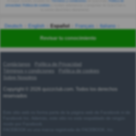
Al seguir usando, aceptas los
Términos y condiciones
de Quizzclub,
Política de
privacidad
,
Política de cookies
y recibes adivinanzas y preguntas de QuizzClub a
tu correo electrónico diariamente.
Deutsch
English
Español
Français
Italiano
Nederlands
Polski
Português
Svenska
Türkçe
Revisar tu conocimiento
Русский
Українська
हिन्दी
한국어
汉语
漢語
Contáctanos
Política de Privacidad
Términos y condiciones
Política de cookies
Sobre Nosotros
Copyright © 2026 quizzclub.com. Todos los derechos
reservados
Este sitio web no forma parte de la página web de Facebook ni de
Facebook Inc. Además, este sitio no está respaldado de ningún
modo por Facebook.
FACEBOOK es una marca registrada de FACEBOOK, Inc.