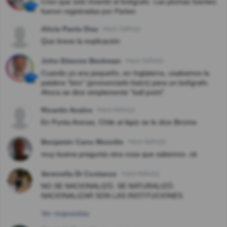
Creo que solo inventó el bolígrafo. Las plumas fuentes
fueron registradas por Parker.
Alicia Paola Diaz
Hace 5año(s)
Que breve la explicación
John Etienne Beckman
Hace 5año(s)
Cuando yo era pequeño, en Inglaterra, usabamos la
palabra "biro" (pronunciado bairo) para un bolígrafo.
Ahora se dice simplemente "ball point".
Ricardo Avalos
Hace 6año(s)
En Punta Arenas, Chile al lápiz se le dice Birome.
Benjamin Cano Morcillo
Hace 8año(s)
muy buena pregunta otra cosa que sabemos. ok
Serenella Di Costanzo
Hace 8año(s)
NO SE NACIONALIZÓ, SE NATURALIZÓ.
NACIONALIZAR SON LAS INSTITUCIONES.
Ver respuestas