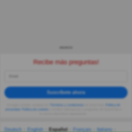
ANUNCIO
Recibe más preguntas!
Suscríbete ahora
Al seguir usando, aceptas los
Términos y condiciones
de Quizzclub,
Política de
privacidad
,
Política de cookies
y recibes adivinanzas y preguntas de QuizzClub a
tu correo electrónico diariamente.
Deutsch
English
Español
Français
Italiano