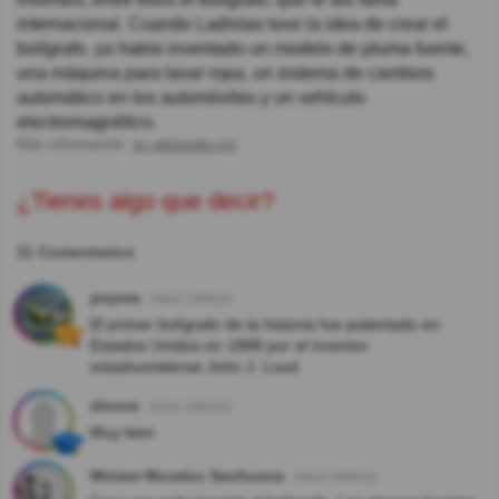
internacional. Cuando Ladislao tuvo la idea de crear el
bolígrafo, ya había inventado un modelo de pluma fuente,
una máquina para lavar ropa, un sistema de cambios
automático en los automóviles y un vehículo
electromagnético.
Más información:
es.wikipedia.org
¿Tienes algo que decir?
11 Comentarios
peyma
Hace 1año(s)
El primer bolígrafo de la historia fue patentado en
Estados Unidos en 1888 por el inventor
estadounidense John J. Loud
dinora
Hace 3año(s)
Muy bien
Miriam Morales Sanhueza
Hace 4año(s)