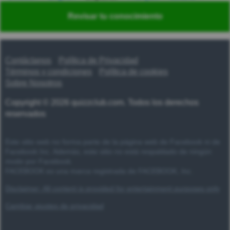
Nederlands
Polski
Português
Svenska
Türkçe
Revisar tu conocimiento
Русский
Українська
हिन्दी
한국어
汉语
漢語
Contáctanos
Política de Privacidad
Términos y condiciones
Política de cookies
Sobre Nosotros
Copyright © 2026 quizzclub.com. Todos los derechos
reservados
Este sitio web no forma parte de la página web de Facebook ni de
Facebook Inc. Además, este sitio no está respaldado de ningún
modo por Facebook.
FACEBOOK es una marca registrada de FACEBOOK, Inc.
Disclaimer: All content is provided for entertainment purposes only
Cambiar ajustes de privacidad