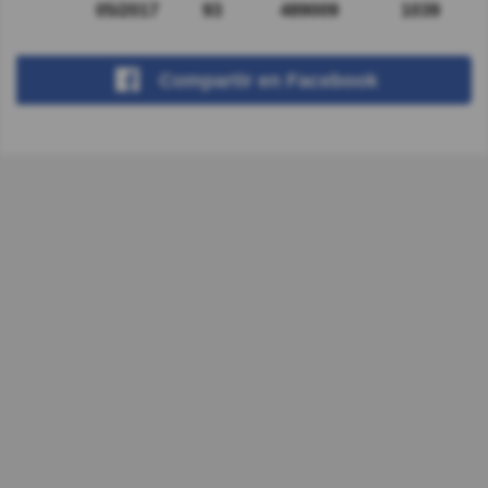
05/2017
93
489009
1039
Compartir
en Facebook