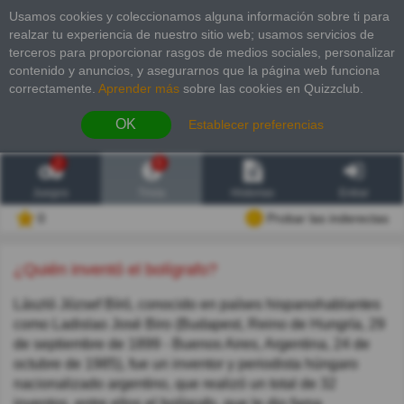
Usamos cookies y coleccionamos alguna información sobre ti para
realzar tu experiencia de nuestro sitio web; usamos servicios de
terceros para proporcionar rasgos de medios sociales, personalizar
contenido y anuncios, y asegurarnos que la página web funciona
correctamente.
Aprender más
sobre las cookies en Quizzclub.
OK
Establecer preferencias
2
6
Juegos
Trivia
Historias
Entrar
0
Probar las inderectas
¿Quién inventó el bolígrafo?
László József Bíró, conocido en países hispanohablantes
como Ladislao José Biro (Budapest, Reino de Hungría, 29
de septiembre de 1899 - Buenos Aires, Argentina, 24 de
octubre de 1985), fue un inventor y periodista húngaro
nacionalizado argentino, que realizó un total de 32
inventos, entre ellos el bolígrafo, que le dio fama