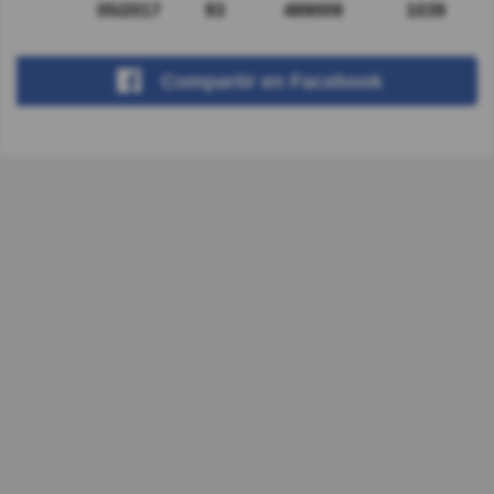
05/2017
93
489009
1039
Compartir
en Facebook