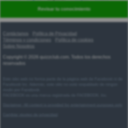
Nederlands
Polski
Português
Svenska
Türkçe
Revisar tu conocimiento
Русский
Українська
हिन्दी
한국어
汉语
漢語
Contáctanos
Política de Privacidad
Términos y condiciones
Política de cookies
Sobre Nosotros
Copyright © 2026 quizzclub.com. Todos los derechos
reservados
Este sitio web no forma parte de la página web de Facebook ni de
Facebook Inc. Además, este sitio no está respaldado de ningún
modo por Facebook.
FACEBOOK es una marca registrada de FACEBOOK, Inc.
Disclaimer: All content is provided for entertainment purposes only
Cambiar ajustes de privacidad