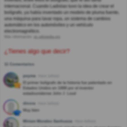
internacional. Cuando Ladislao tuvo la idea de crear el
bolígrafo, ya había inventado un modelo de pluma fuente,
una máquina para lavar ropa, un sistema de cambios
automático en los automóviles y un vehículo
electromagnético.
Más información:
es.wikipedia.org
¿Tienes algo que decir?
11 Comentarios
peyma
Hace 1año(s)
El primer bolígrafo de la historia fue patentado en
Estados Unidos en 1888 por el inventor
estadounidense John J. Loud
dinora
Hace 3año(s)
Muy bien
Miriam Morales Sanhueza
Hace 4año(s)