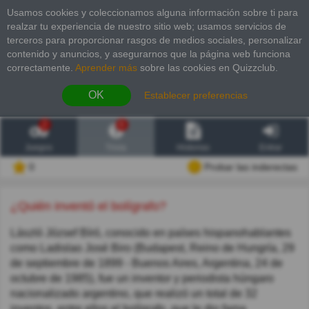
Usamos cookies y coleccionamos alguna información sobre ti para
realzar tu experiencia de nuestro sitio web; usamos servicios de
terceros para proporcionar rasgos de medios sociales, personalizar
contenido y anuncios, y asegurarnos que la página web funciona
correctamente.
Aprender más
sobre las cookies en Quizzclub.
OK
Establecer preferencias
2
6
Juegos
Trivia
Historias
Entrar
0
Probar las inderectas
¿Quién inventó el bolígrafo?
László József Bíró, conocido en países hispanohablantes
como Ladislao José Biro (Budapest, Reino de Hungría, 29
de septiembre de 1899 - Buenos Aires, Argentina, 24 de
octubre de 1985), fue un inventor y periodista húngaro
nacionalizado argentino, que realizó un total de 32
inventos, entre ellos el bolígrafo, que le dio fama