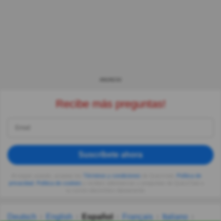
ANUNCIO
Recibe más preguntas!
Suscríbete ahora
Al seguir usando, aceptas los
Términos y condiciones
de Quizzclub,
Política de
privacidad
,
Política de cookies
y recibes adivinanzas y preguntas de QuizzClub a
tu correo electrónico diariamente.
Deutsch
English
Español
Français
Italiano