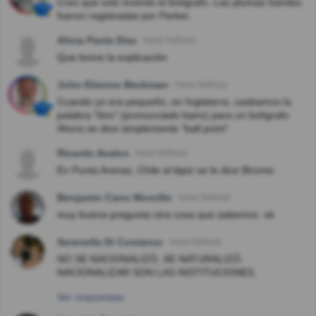
Creo que solo inventó el bolígrafo. Las plumas fuentes
fueron registradas por Parker.
Alicia Paola Diaz
Hace 5año(s)
Que breve la explicación
John Etienne Beckman
Hace 5año(s)
Cuando yo era pequeño, en Inglaterra, usabamos la
palabra "biro" (pronunciado bairo) para un bolígrafo.
Ahora se dice simplemente "ball point".
Ricardo Avalos
Hace 6año(s)
En Punta Arenas, Chile al lápiz se le dice Birome.
Benjamin Cano Morcillo
Hace 8año(s)
muy buena pregunta otra cosa que sabemos. ok
Serenella Di Costanzo
Hace 8año(s)
NO SE NACIONALIZÓ, SE NATURALIZÓ.
NACIONALIZAR SON LAS INSTITUCIONES.
Ver respuestas