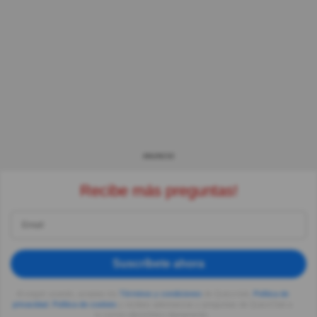
ANUNCIO
Recibe más preguntas!
Suscríbete ahora
Al seguir usando, aceptas los
Términos y condiciones
de Quizzclub,
Política de
privacidad
,
Política de cookies
y recibes adivinanzas y preguntas de QuizzClub a
tu correo electrónico diariamente.