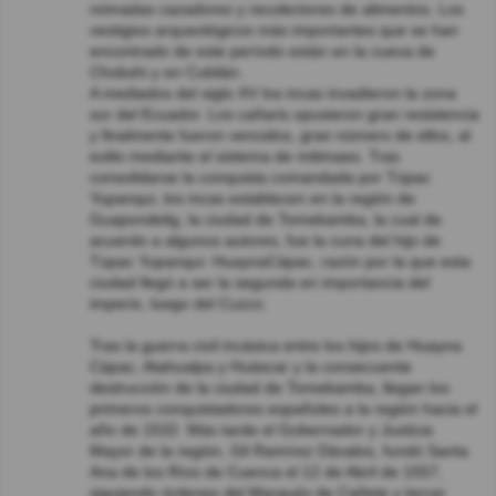
nómadas cazadores y recolectores de alimentos. Los
vestigios arqueológicos más importantes que se han
encontrado de este período están en la cueva de
Chobshi y en Cubilán.
A mediados del siglo XV los incas invadieron la zona
sur del Ecuador. Los cañaris opusieron gran resistencia
y finalmente fueron vencidos, gran número de ellos, al
exilio mediante el sistema de mitimaes. Tras
consolidarse la conquista comandada por Túpac
Yupanqui, los incas establecen en la región de
Guapondelig, la ciudad de Tomebamba, la cual de
acuerdo a algunos autores, fue la cuna del hijo de
Túpac Yupanqui: HuaynaCápac, razón por la que esta
ciudad llegó a ser la segunda en importancia del
imperio, luego del Cuzco.
Tras la guerra civil incásica entre los hijos de Huayna
Cápac, Atahualpa y Huáscar y la consecuente
destrucción de la ciudad de Tomebamba, llegan los
primeros conquistadores españoles a la región hacia el
año de 1532. Más tarde el Gobernador y Justicia
Mayor de la región, Gil Ramírez Dávalos, fundó Santa
Ana de los Ríos de Cuenca el 12 de Abril de 1557,
siguiendo órdenes del Marqués de Cañete y tercer