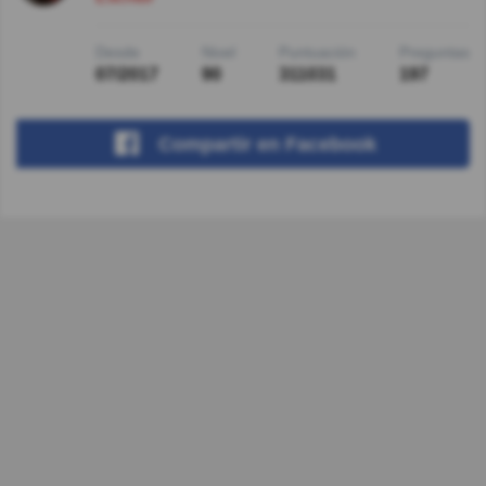
Desde
Nivel
Puntuación
Preguntas
07/2017
90
311031
197
Compartir
en Facebook