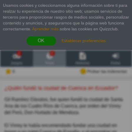
Usamos cookies y coleccionamos alguna información sobre ti para
realzar tu experiencia de nuestro sitio web; usamos servicios de
terceros para proporcionar rasgos de medios sociales, personalizar
contenido y anuncios, y asegurarnos que la página web funciona
correctamente.
Aprender más
sobre las cookies en Quizzclub.
OK
Establecer preferencias
2
6
Juegos
Trivia
Historias
Entrar
0
Probar las inderectas
¿Quién fundó la ciudad de Cuenca en Ecuador?
Gil Ramírez Dávalos, fue quien fundó la ciudad de Santa
Ana de los Cuatro Ríos de Cuenca, por orden del Virrey
del Perú, Don Hurtado de Mendoza.
El Virrey le había encomendado fundar una ciudad en
honor a su natal Cuenca de España, y al encontrar un