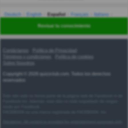
Deutsch
English
Español
Français
Italiano
Nederlands
Polski
Português
Svenska
Türkçe
Revisar tu conocimiento
Русский
Українська
हिन्दी
한국어
汉语
漢語
Contáctanos
Política de Privacidad
Términos y condiciones
Política de cookies
Sobre Nosotros
Copyright © 2026 quizzclub.com. Todos los derechos
reservados
Este sitio web no forma parte de la página web de Facebook ni de
Facebook Inc. Además, este sitio no está respaldado de ningún
modo por Facebook.
FACEBOOK es una marca registrada de FACEBOOK, Inc.
Disclaimer: All content is provided for entertainment purposes only