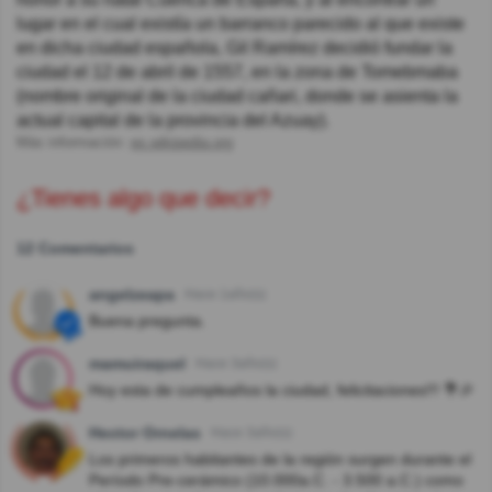
lugar en el cual existía un barranco parecido al que existe
en dicha ciudad española, Gil Ramírez decidió fundar la
ciudad el 12 de abril de 1557, en la zona de Tomebmaba
(nombre original de la ciudad cañari, donde se asienta la
actual capital de la provincia del Azuay).
Más información:
es.wikipedia.org
¿Tienes algo que decir?
12 Comentarios
angelzeapa
Hace 1año(s)
Buena pregunta.
mamuiraquel
Hace 3año(s)
Hoy esta de cumpleaños la ciudad, felicitaciones!!! 💐🎉
Hector Ornelas
Hace 3año(s)
Los primeros habitantes de la región surgen durante el
Período Pre-cerámico (10.000a.C. - 3.500 a.C.) como