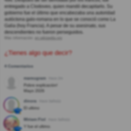
entregado a Clodoveo, quien mandó decapitarlo. Su
gobierno fue el último que encabezaba una autoridad
autóctona galo-romana en lo que se conoció como La
Galia (hoy Francia). A pesar de su asesinato, sus
descendientes no fueron perseguidos.
Más información:
en.wikipedia.org
¿Tienes algo que decir?
4 Comentarios
mareugram
Hace 2m
Pobre explicación!
Mayo 2026
dinora
Hace 3año(s)
El ultimo
Miriam Fiol
Hace 3año(s)
Y fue el ultimo.