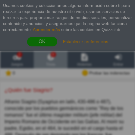
Usamos cookies y coleccionamos alguna información sobre ti para
realzar tu experiencia de nuestro sitio web; usamos servicios de
terceros para proporcionar rasgos de medios sociales, personalizar
contenido y anuncios, y asegurarnos que la página web funciona
correctamente.
Aprender más
sobre las cookies en Quizzclub.
OK
Establecer preferencias
2
6
Juegos
Trivia
Historias
Entrar
0
Probar las inderectas
¿Quién fue Siagrio?
Afranio Siagrio (Syagrius en latín, 430-486 o 487),
conocido por los pueblos germánicos como "Rey de los
romanos" fue el último magister militum (jefe militar) del
Imperio Romano de Occidente en las Galias. Al morir su
padre, Egidio, en el 464, le sucedió en el cargo hasta el
486. Después de ser derrotado por los francos, fue