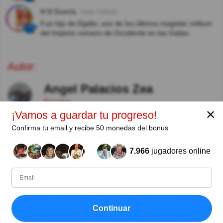
H D García
Hace 7año(s)
Fue hijo de Egidio, uno de los últimos magister militum
del Imperio romano de Occidente en las Galias.
Autor:
Angel Palacios Zea
Escritor
✕
¡Vamos a guardar tu progreso!
Confirma tu email y recibe 50 monedas del bonus
Desde
Nivel
Puntuación
Preguntas
07/2017
99
9496897
167
7.966
jugadores online
Compartir
en Facebook
Continuar