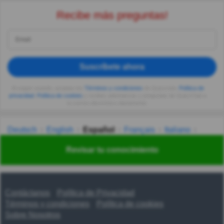
Recibe más preguntas!
Suscríbete ahora
Al seguir usando, aceptas los
Términos y condiciones
de Quizzclub,
Política de
privacidad
,
Política de cookies
y recibes adivinanzas y preguntas de QuizzClub a
tu correo electrónico diariamente.
Deutsch
English
Español
Français
Italiano
Nederlands
Polski
Português
Svenska
Türkçe
Revisar tu conocimiento
Русский
Українська
हिन्दी
한국어
汉语
漢語
Contáctanos
Política de Privacidad
Términos y condiciones
Política de cookies
Sobre Nosotros