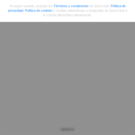
Al seguir usando, aceptas los
Términos y condiciones
de Quizzclub,
Política de
privacidad
,
Política de cookies
y recibes adivinanzas y preguntas de QuizzClub a
tu correo electrónico diariamente.
ANUNCIO