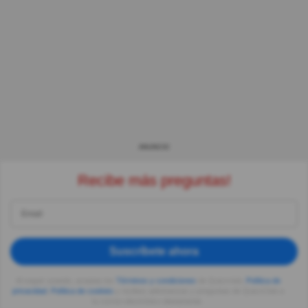
ANUNCIO
Recibe más preguntas!
Suscríbete ahora
Al seguir usando, aceptas los
Términos y condiciones
de Quizzclub,
Política de
privacidad
,
Política de cookies
y recibes adivinanzas y preguntas de QuizzClub a
tu correo electrónico diariamente.