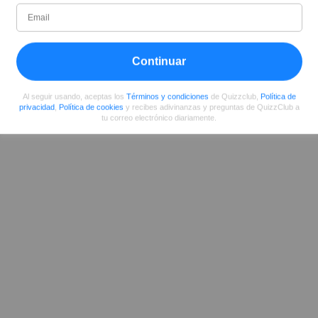
Desde
Nivel
Puntuación
Preguntas
07/2017
99
9498164
167
Continuar
Compartir
en Facebook
Al seguir usando, aceptas los
Términos y condiciones
de Quizzclub,
Política de
privacidad
,
Política de cookies
y recibes adivinanzas y preguntas de QuizzClub a
tu correo electrónico diariamente.