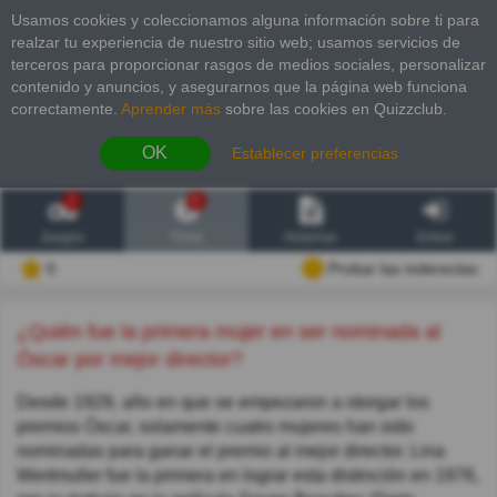
Usamos cookies y coleccionamos alguna información sobre ti para
realzar tu experiencia de nuestro sitio web; usamos servicios de
terceros para proporcionar rasgos de medios sociales, personalizar
contenido y anuncios, y asegurarnos que la página web funciona
correctamente.
Aprender más
sobre las cookies en Quizzclub.
OK
Establecer preferencias
2
6
Juegos
Trivia
Historias
Entrar
0
Probar las inderectas
¿Quién fue la primera mujer en ser nominada al
Óscar por mejor director?
Desde 1929, año en que se empezaron a otorgar los
premios Óscar, solamente cuatro mujeres han sido
nominadas para ganar el premio al mejor director. Lina
Wertmuller fue la primera en lograr esta distinción en 1976,