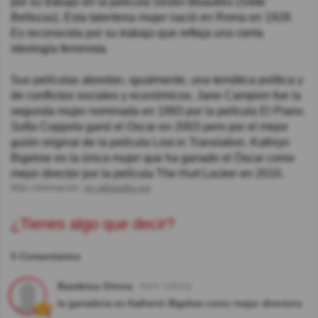
por su trabajo en la película Seven Beauties (Siete
Bellezas). Esta talentosa mujer nació en Roma en 1928.
Es reconocida por su trabajo que refleja una cierta
ideología feminista.
Sus películas abordan, igualmente, una temática política y
de conflictos sociales y económicos. Jane Campion fue la
segunda mujer nominada en 1993 por la película El Piano.
Sofía Coppola ganó el Oscar en 2003 pero por el mejor
guión original de la película Lost in Translation. Kathryn
Bigelow es la única mujer que ha ganado el Óscar como
mejor director por la película The Hurt Locker en 2010.
Más información:
en.wikipedia.org
¿Tienes algo que decir?
5 Comentarios
Bambina Orona
Hace 1año(s)
la ganadora es Katherin Bigelow como mejor directora