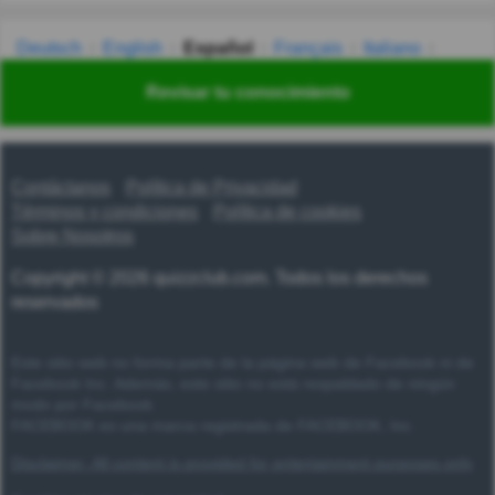
Deutsch
English
Español
Français
Italiano
Nederlands
Polski
Português
Svenska
Türkçe
Revisar tu conocimiento
Русский
Українська
हिन्दी
한국어
汉语
漢語
Contáctanos
Política de Privacidad
Términos y condiciones
Política de cookies
Sobre Nosotros
Copyright © 2026 quizzclub.com. Todos los derechos
reservados
Este sitio web no forma parte de la página web de Facebook ni de
Facebook Inc. Además, este sitio no está respaldado de ningún
modo por Facebook.
FACEBOOK es una marca registrada de FACEBOOK, Inc.
Disclaimer: All content is provided for entertainment purposes only