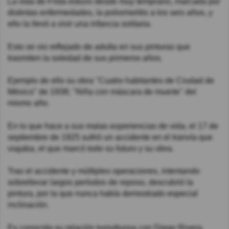
La vida de Frida estuvo desde muy temprano, marcada por
distintas enfermedades, la poliomielitis a los seis años, y
ello la llevó a vivir una infancia solitaria.
Esto se vio reflejado de adulta en sus pinturas que
trasmiten la soledad de sus primeros años.
Ejemplo de ello su obra "Cuatro habitantes de Ciudad de
México" de 1938; "Niña con máscara de muerte" del
mismo año.
En lo que hace a sus malas experiencias de vida, el 17 de
septiembre de 1925 sufrió un accidente en el tranvía que
viajaba, el que marcó todo su futuro y su obra.
Tras el accidente y múltiples operaciones, intentando
sobrellevar largos períodos de reposo, descubrió la
pintura, por la que nunca había demostrado especial
inclinación.
Es conocida su relación tumultuosa con Diego Rivera,