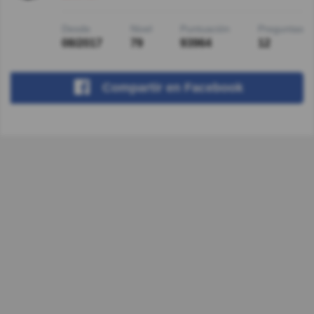
Desde
Nivel
Puntuación
Preguntas
08/2017
79
93964
12
Compartir
en Facebook