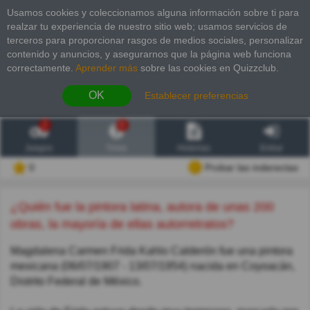
Usamos cookies y coleccionamos alguna información sobre ti para
realzar tu experiencia de nuestro sitio web; usamos servicios de
terceros para proporcionar rasgos de medios sociales, personalizar
contenido y anuncios, y asegurarnos que la página web funciona
correctamente.
Aprender más
sobre las cookies en Quizzclub.
OK
Establecer preferencias
2
6
Juegos
Trivia
Historias
Entrar
0
Probar las inderectas
¿Quién fue la pintora latina, autora de unas 200
obras, la mayoría de ellas autorretratos?
Magdalena Carmen Frida Kahlo Calderón fue una pintora
mexicana (06/07/1907 - 13/07/1954) nacida en Coyoacán,
Distrito Federal de México.