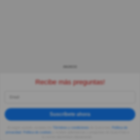
ANUNCIO
Recibe más preguntas!
Suscríbete ahora
Al seguir usando, aceptas los
Términos y condiciones
de Quizzclub,
Política de
privacidad
,
Política de cookies
y recibes adivinanzas y preguntas de QuizzClub a
tu correo electrónico diariamente.