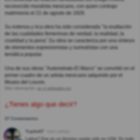
reconocido muralista mexicano, con quien contrajo
matrimonio el 21 de agosto de 1929.
Su extensa y rica obra ha sido considerada "la exaltación
de las cualidades femeninas de verdad, la realidad, la
crueldad y la pena".Su obra se caracteriza por una síntesis
de elementos expresionistas y surrealistas con una
temática popular.
Una de sus obras "Autorretrato-El Marco" se convirtió en el
primer cuadro de un artista mexicano adquirido por el
Museo del Louvre.
Más información:
es.m.wikipedia.org
¿Tienes algo que decir?
27 Comentarios
Topito67
Hace 1año(s)
Latina? Ese es un término usado sólo en USA. En todo