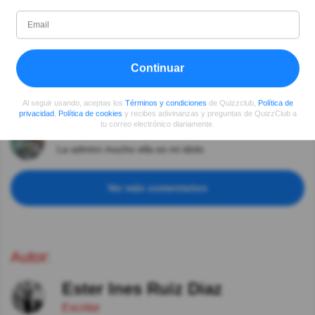
Así es,hay que ser como Frida, a lo negativo sacarle
cosas positivas
LEYDACORRONS
Hace 5año(s)
Magnifica pintura.
Continuar
Sonia Contreras
Hace 5año(s)
Al seguir usando, aceptas los
Términos y condiciones
de Quizzclub,
Política de
Excelente pintora.
privacidad
,
Política de cookies
y recibes adivinanzas y preguntas de QuizzClub a
tu correo electrónico diariamente.
Isabella
Hace 6año(s)
La admiro mucho ella es mi idolo
Ver más comentarios
Autor:
Ester Ines Ruiz Diaz
Escritor