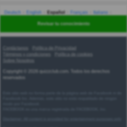
Deutsch
English
Español
Français
Italiano
Nederlands
Polski
Português
Svenska
Türkçe
Revisar tu conocimiento
Русский
Українська
हिन्दी
한국어
汉语
漢語
Contáctanos
Política de Privacidad
Términos y condiciones
Política de cookies
Sobre Nosotros
Copyright © 2026 quizzclub.com. Todos los derechos
reservados
Este sitio web no forma parte de la página web de Facebook ni de
Facebook Inc. Además, este sitio no está respaldado de ningún
modo por Facebook.
FACEBOOK es una marca registrada de FACEBOOK, Inc.
Disclaimer: All content is provided for entertainment purposes only