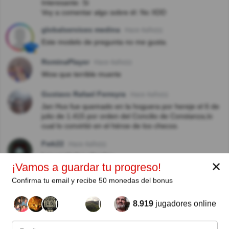
Interesante: Sí
Voy a comentar algo sobre él: No XDD
globalservices medina
Hace 4año(s)
Este modelo de pregunta no me gusta.
RominaPlayer
Hace 4año(s)
Wow que terrible muerte
Gustavo Rafael Ferreyra
Hace 4año(s)
Jan Hus fue quemado en la hoguera por hereje el 6 de
julio de 1.415 por orden del Concilio de Constanza,lo
cual lo convirtió en el héroe de los checos.
Fwk22
Hace 4año(s)
Las verdades ofenden.
✕
¡Vamos a guardar tu progreso!
LEYDACORRONS
Hace 5año(s)
Confirma tu email y recibe 50 monedas del bonus
Terrible muerte.
8.919
jugadores online
GAS
Hace 5año(s)
Muy buena pregunta y excelente información