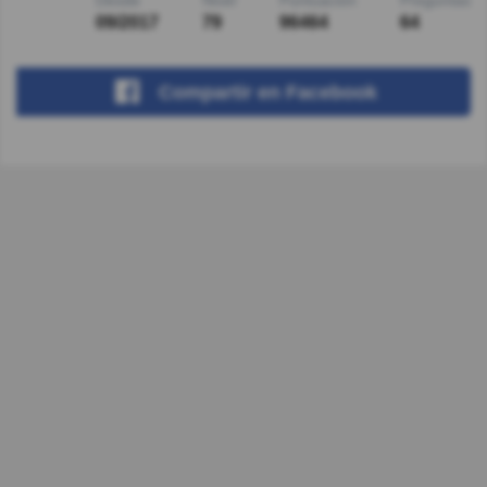
Desde
Nivel
Puntuación
Preguntas
09/2017
79
96464
64
Compartir
en Facebook