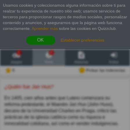
Usamos cookies y coleccionamos alguna información sobre ti para
realzar tu experiencia de nuestro sitio web; usamos servicios de
terceros para proporcionar rasgos de medios sociales, personalizar
contenido y anuncios, y asegurarnos que la página web funciona
correctamente.
Aprender más
sobre las cookies en Quizzclub.
OK
Establecer preferencias
2
6
Juegos
Trivia
Historias
Entrar
0
Probar las inderectas
¿Quién fue Jan Hus?
En 1405, cien años antes que Lutero comenzara su
reforma protestante, el Maestro Jan Hus (John Huss),
decano de la Universidad Charles en Praga, criticó las
prácticas de la iglesia católica como su riqueza e
inmoralidad cotidiana, así como el vender indulgencias.