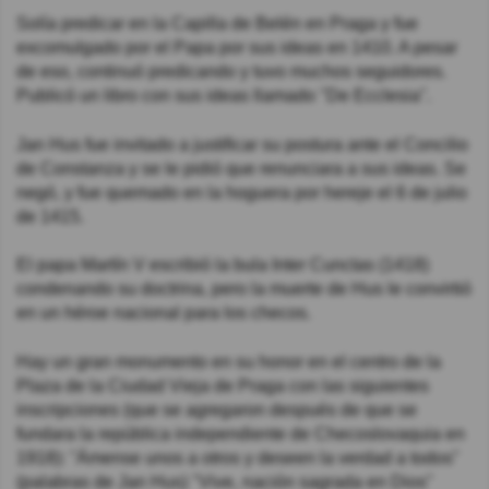
Solía predicar en la Capilla de Belén en Praga y fue
excomulgado por el Papa por sus ideas en 1410. A pesar
de eso, continuó predicando y tuvo muchos seguidores.
Publicó un libro con sus ideas llamado "De Ecclesia".
Jan Hus fue invitado a justificar su postura ante el Concilio
de Constanza y se le pidió que renunciara a sus ideas. Se
negó, y fue quemado en la hoguera por hereje el 6 de julio
de 1415.
El papa Martín V escribió la bula Inter Cunctas (1418)
condenando su doctrina, pero la muerte de Hus le convirtió
en un héroe nacional para los checos.
Hay un gran monumento en su honor en el centro de la
Plaza de la Ciudad Vieja de Praga con las siguientes
inscripciones (que se agregaron después de que se
fundara la república independiente de Checoslovaquia en
1918): "Ámense unos a otros y deseen la verdad a todos"
(palabras de Jan Hus) "Vive, nación sagrada en Dios"