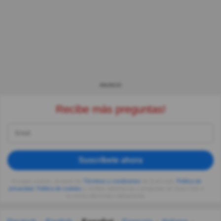
ANUNCIO
Recibe más preguntas!
Suscríbete ahora
Al seguir usando, aceptas los
Términos y condiciones
de Quizzclub,
Política de
privacidad
,
Política de cookies
y recibes adivinanzas y preguntas de QuizzClub a
tu correo electrónico diariamente.