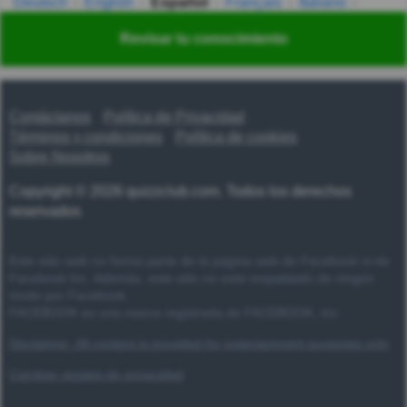
Deutsch
English
Español
Français
Italiano
Nederlands
Polski
Português
Svenska
Türkçe
Revisar tu conocimiento
Русский
Українська
हिन्दी
한국어
汉语
漢語
Contáctanos
Política de Privacidad
Términos y condiciones
Política de cookies
Sobre Nosotros
Copyright © 2026 quizzclub.com. Todos los derechos
reservados
Este sitio web no forma parte de la página web de Facebook ni de
Facebook Inc. Además, este sitio no está respaldado de ningún
modo por Facebook.
FACEBOOK es una marca registrada de FACEBOOK, Inc.
Disclaimer: All content is provided for entertainment purposes only
Cambiar ajustes de privacidad