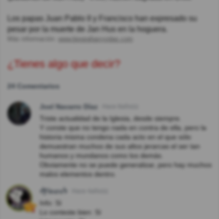
Los papas Juan Pablo II y Francisco han expresado su
pesar por la muerte de Jan Hus en la hoguera.
Más información:
www.biografiasyvidas.com
¿Tienes algo que decir?
24 Comentarios
Joel Navarro Díaz
Hace 8año(s)
Triste actualidad de la Iglesia, desde siempre.
Y conste que no tengo nada en contra de ella, pero la
historia misma condena cada acto en el que sólo
demuestran muchos de sus altos jerarcas el ser tan
humanos y mundanos como los demás.
Obviamente no se puede generalizar, pero hay muchos
malos elementos dentro.
ᖫƑᎥnσsᖭ
Hace 4año(s)
Info: Sí
Lo conteste bien: Sí