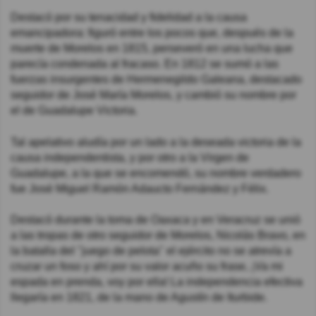
Destacó por su tenacidad y fidelidad a la causa
emancipadora: figuró entre los pocos que, después de la
muerte de Morelos en 1815, perseveró en una lucha que
parecía condenada al fracaso. En 1812 se sumó a las
fuerzas insurgentes de Hermenegildo Galeana, destacado
seguidor de José María Morelos, y cambió su nombre por
el de Guadalupe Victoria.
Tal apelativo aludía por un lado a la deseada victoria de la
causa independentista, y por otro a la Virgen de
Guadalupe, a la que se encomendó, su nombre verdadero
fue José Miguel Ramón Adaucto Fernández y Félix.
Destacó durante la toma de Oaxaca y en Veracruz se unió
a las tropas de otro seguidor de Morelos, Nicolás Bravo, en
la batalla del "juego de pelota" el ejército no se atrevía a
cruzar un foso y ahí por su valor acuño su frase, ¡Va mi
espada en prenda, voy por ella! La independencia efectiva
llegaría en 1821, de la mano de Agustín de Iturbide.