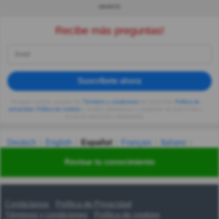
ANUNCIO
Recibe más preguntas!
Suscríbete ahora
Al seguir usando, aceptas los
Términos y condiciones
de Quizzclub,
Política de
privacidad
,
Política de cookies
y recibes adivinanzas y preguntas de QuizzClub a
tu correo electrónico diariamente.
Deutsch
English
Español
Français
Italiano
Nederlands
Polski
Português
Svenska
Türkçe
Revisar tu conocimiento
Русский
Українська
हिन्दी
한국어
汉语
漢語
Contáctanos
Política de Privacidad
Términos y condiciones
Política de cookies