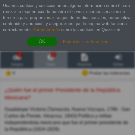
Usamos cookies y coleccionamos alguna información sobre ti para
realzar tu experiencia de nuestro sitio web; usamos servicios de
terceros para proporcionar rasgos de medios sociales, personalizar
contenido y anuncios, y asegurarnos que la página web funciona
correctamente.
Aprender más
sobre las cookies en Quizzclub.
OK
Establecer preferencias
2
6
Juegos
Trivia
Historias
Entrar
0
Probar las inderectas
¿Quién fue el primer Presidente de la República
Mexicana?
Guadalupe Victoria (Tamazula, Nueva Vizcaya, 1786 - San
Carlos de Perote, Veracruz, 1843) Político y militar
independentista mexicano que fue el primer presidente de
la República (1824-1829).