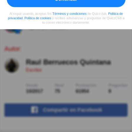
mas de uno engañara creéra que es una mujer digo
yo. ok
Al seguir usando, aceptas los
Términos y condiciones
de Quizzclub,
Política de
privacidad
,
Política de cookies
y recibes adivinanzas y preguntas de QuizzClub a
El Mike
Hace 8año(s)
tu correo electrónico diariamente.
Pregunta ya realizada...
Autor:
Raul Berruecos Quintana
Escritor
Desde
Nivel
Puntuación
Preguntas
10/2017
75
61954
9
Compartir
en Facebook