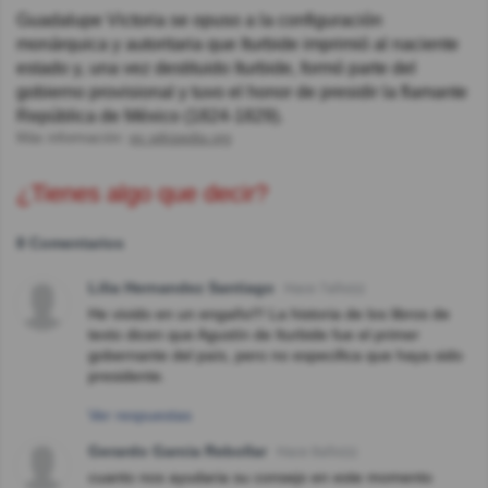
Guadalupe Victoria se opuso a la configuración
monárquica y autoritaria que Iturbide imprimió al naciente
estado y, una vez destituido Iturbide, formó parte del
gobierno provisional y tuvo el honor de presidir la flamante
República de México (1824-1829).
Más información:
es.wikipedia.org
¿Tienes algo que decir?
8 Comentarios
Lilia Hernandez Santiago
Hace 7año(s)
He vivido en un engaño!!! La historia de los libros de
texto dicen que Agustín de Iturbide fue el primer
gobernante del país, pero no especifica que haya sido
presidente.
Ver respuestas
Gerardo Garcia Rebollar
Hace 8año(s)
cuanto nos ayudaria su consejo en este momento