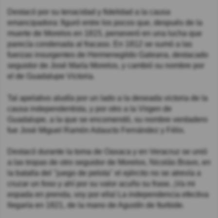
Destacó por su tenacidad y fidelidad a la causa
emancipadora: figuró entre los pocos que, después de la
muerte de Morelos en 1815, perseveró en una lucha que
parecía condenada al fracaso. En 1812 se sumó a las
fuerzas insurgentes de Hermenegildo Galeana, destacado
seguidor de José María Morelos, y cambió su nombre por
el de Guadalupe Victoria.
Tal apelativo aludía por un lado a la deseada victoria de la
causa independentista, y por otro a la Virgen de
Guadalupe, a la que se encomendó, su nombre verdadero
fue José Miguel Ramón Adaucto Fernández y Félix.
Destacó durante la toma de Oaxaca y en Veracruz se unió
a las tropas de otro seguidor de Morelos, Nicolás Bravo, en
la batalla del "juego de pelota" el ejército no se atrevía a
cruzar un foso y ahí por su valor acuño su frase, ¡Va mi
espada en prenda, voy por ella! La independencia efectiva
llegaría en 1821, de la mano de Agustín de Iturbide.