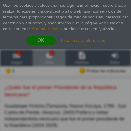
Usamos cookies y coleccionamos alguna información sobre ti para
realzar tu experiencia de nuestro sitio web; usamos servicios de
terceros para proporcionar rasgos de medios sociales, personalizar
contenido y anuncios, y asegurarnos que la página web funciona
correctamente.
Aprender más
sobre las cookies en Quizzclub.
OK
Establecer preferencias
2
6
Juegos
Trivia
Historias
Entrar
0
Probar las inderectas
¿Quién fue el primer Presidente de la República
Mexicana?
Guadalupe Victoria (Tamazula, Nueva Vizcaya, 1786 - San
Carlos de Perote, Veracruz, 1843) Político y militar
independentista mexicano que fue el primer presidente de
la República (1824-1829).