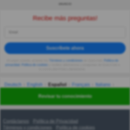
ANUNCIO
Recibe más preguntas!
Suscríbete ahora
Al seguir usando, aceptas los
Términos y condiciones
de Quizzclub,
Política de
privacidad
,
Política de cookies
y recibes adivinanzas y preguntas de QuizzClub a
tu correo electrónico diariamente.
Deutsch
English
Español
Français
Italiano
Nederlands
Polski
Português
Svenska
Türkçe
Revisar tu conocimiento
Русский
Українська
हिन्दी
한국어
汉语
漢語
Contáctanos
Política de Privacidad
Términos y condiciones
Política de cookies