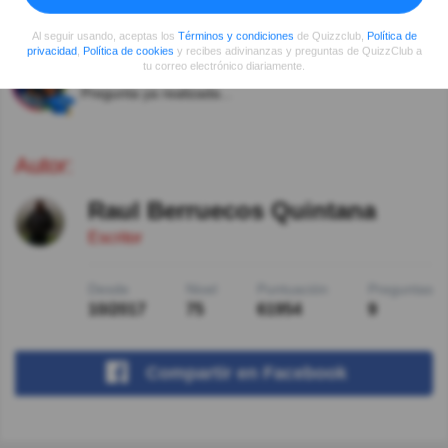
mas de uno engañara creéra que es una mujer digo
yo. ok
Al seguir usando, aceptas los
Términos y condiciones
de Quizzclub,
Política de
privacidad
,
Política de cookies
y recibes adivinanzas y preguntas de QuizzClub a
tu correo electrónico diariamente.
El Mike
Hace 8año(s)
Pregunta ya realizada...
Autor:
Raul Berruecos Quintana
Escritor
Desde
Nivel
Puntuación
Preguntas
10/2017
75
61954
9
Compartir
en Facebook