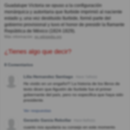
Guadalupe Victoria se opuso a la configuración
monárquica y autoritaria que Iturbide imprimió al naciente
estado y, una vez destituido Iturbide, formó parte del
gobierno provisional y tuvo el honor de presidir la flamante
República de México (1824-1829).
Más información:
es.wikipedia.org
¿Tienes algo que decir?
8 Comentarios
Lilia Hernandez Santiago
Hace 7año(s)
He vivido en un engaño!!! La historia de los libros de
texto dicen que Agustín de Iturbide fue el primer
gobernante del país, pero no especifica que haya sido
presidente.
Ver respuestas
Gerardo Garcia Rebollar
Hace 8año(s)
cuanto nos ayudaria su consejo en este momento