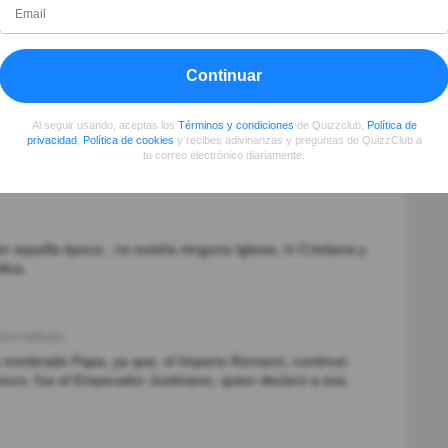
r tu conocimiento
Continuar
Al seguir usando, aceptas los
Términos y condiciones
de Quizzclub,
Política de
privacidad
,
Política de cookies
y recibes adivinanzas y preguntas de QuizzClub a
tu correo electrónico diariamente.
 aquella época , no existía ninguna Iglesia, ni Cristiana y
lica.
ace 9año(s)
a nombrado Papa, ya que, el Imperio Romano, continuó
ivoco, fue el Emperador Justiniano, quien declaró a esa