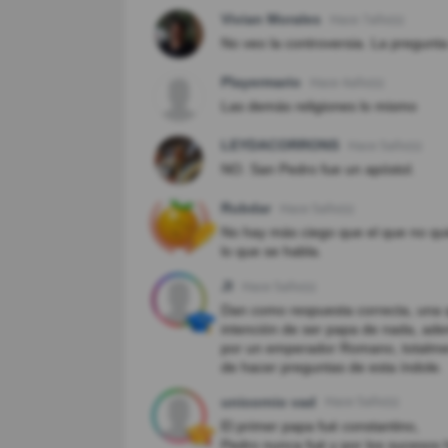
Vivian Morales
Hace 7año(s)
No veo la controversia. La pregunta 
Playermario
Hace 4año(s)
Las demás religiones lo mismo
LEYDACORRONS
Hace 5año(s)
NO. San Pedro fue un apóstol.
Rubdar
Hace 5año(s)
No hay más ciego que el que no qui
lo que se habla.
Jl
Hace 5año(s)
Dan como respuesta correcta, una q
intención de ser papa de nada, ademá
por un emperador Romano, totalmen
de hacer preguntas de esta índole.
unicornio vad
Hace 5año(s)
El primer papa fué constantino,
Pedro nunca fué y por los sucesos hi