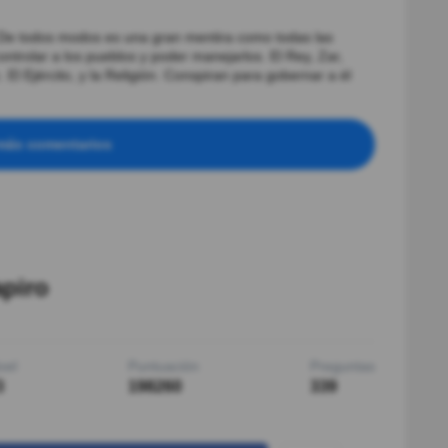
 De todos modos es una gran mentira como todas las
ontrolar a los pueblos y poder manejarlos. El Rey, Zar,
El Ejército, y la Religión. Conspiran para gobernar a él
más comentarios
apiro
vel
Puntuación
Preguntas
3
198260
339