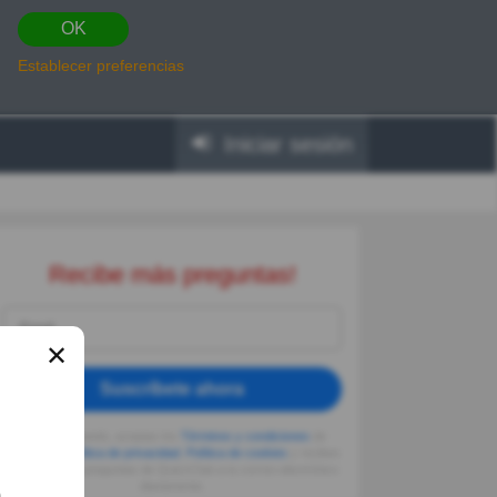
OK
Establecer preferencias
Iniciar sesión
Recibe más preguntas!
✕
Suscríbete ahora
Al seguir usando, aceptas los
Términos y condiciones
de
Quizzclub,
Política de privacidad
,
Política de cookies
y recibes
adivinanzas y preguntas de QuizzClub a tu correo electrónico
diariamente.