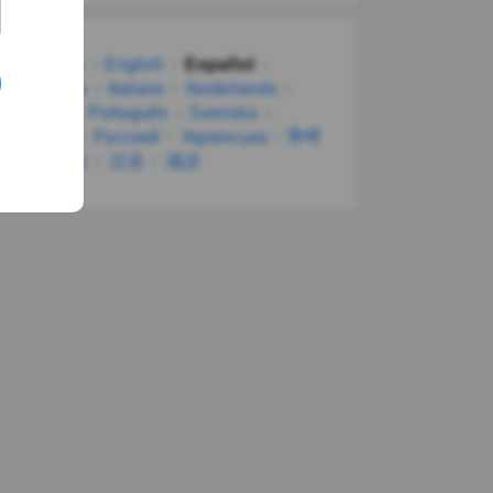
Deutsch
English
Español
Français
Italiano
Nederlands
Polski
Português
Svenska
Türkçe
Русский
Українська
हिन्दी
한국어
汉语
漢語