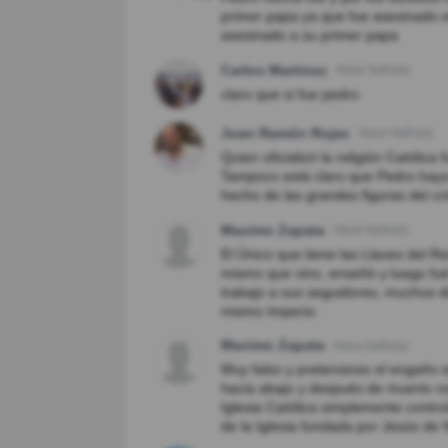
primer papa ya que fue asesinado en
asesinado a su primer papa
Carlos Martinez
Hace 5año(s)
claro que si fue pedro
Juan Ramón Rojas
Hace 6año(s)
Quien oficializó la religión Católic
Tampoco está claro que Pedro haya 
hecho de las grandes figuras del cri
Maximo Zapata
Hace 6año(s)
El Único que tiene las Llaves del Re
mismo que vino, enseñó y luego fué
trabajo a sus seguidores, muchos de
mismo Imperio.
Maximo Zapata
Hace 6año(s)
Muy falso y pretensioso el engaño e
hacia abajo y después de muerto no
Iglesia Católica simplemente contr
de la Iglesia fundada por Jesús de 