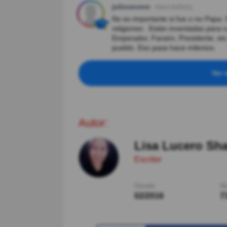
juliosevero
Hace 6año(s)
No es importante si fue o no Papa.
religiones . Están inventadas para c
Emperador, Faraón, Presidente, etc. 
pueblo. Eso pasa hace milenios.
Ver 
Autor:
Lisa Lucero Sh
Escritor
Desde
Ni
02/2016
7