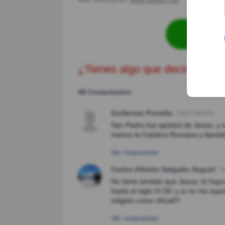
Revisa
¿Tienes algo que decir?
48 Comentarios
Guillermo Portella
Hace 9año(s)
San Pedro fue apóstol de Jesús, y en
menos la Católica Romana y Apostó
Ver respuestas
Carlos Alberto Salgado Seguel
H
No tiene sentido que Jesus, lo hay
hasta el siglo IV DC y si no me equ
religión como oficial!!!
Ver respuestas