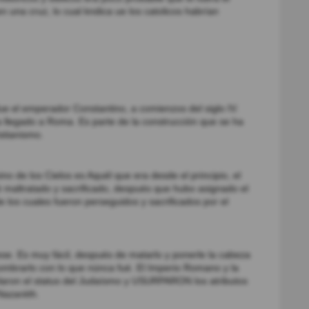
 una cruz, lo cual kndica ue los catolicos habrían
a fue el emperador Constantino, a comienzos del siglo IV.
llegado a Roma. Es parte de la construcción que se ha
stianismo.
ino de los Cielos es Aquél que era desde el principio, el
 maltratado y sacrificado, después que hubo asignado el
 los cuales fueron perseguidos y sacrificados por el
se. Es muy fácil, después de matarlo y ponerle la cabeza
mbrarlo con lo que núnca fué. El Imperio Romano y la
olaron el status del Judaísmo y USURPARON los atributos
Nazaréth.