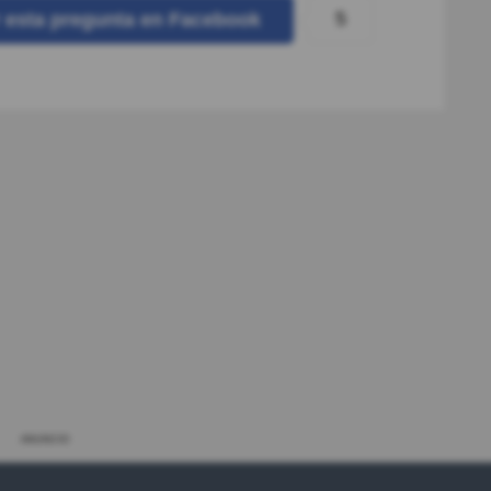
5
r
esta pregunta
en Facebook
ANUNCIO