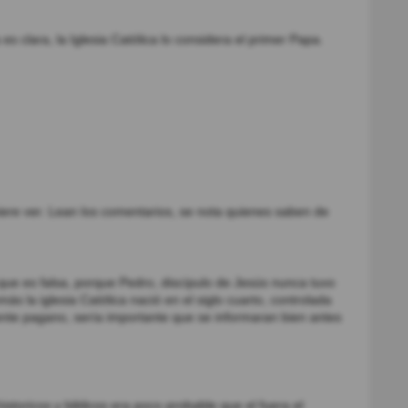
es clara, la Iglesia Católica lo considera el primer Papa.
ere ver. Lean los comentarios, se nota quienes saben de
ue es falsa, porque Pedro, discípulo de Jesús nunca tuvo
s la iglesia Católica nació en el siglo cuarto, controlada
te pagano, sería importante que se informaran bien antes
storicos y biblicos era poco probable que el fuera el