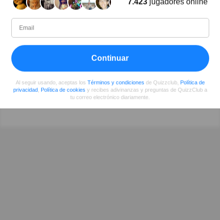
7.423
jugadores online
Victor Rangel
Escritor
Desde
Nivel
Puntuación
Preguntas
Continuar
08/2017
96
723848
31
Al seguir usando, aceptas los
Términos y condiciones
de Quizzclub,
Política de
privacidad
,
Política de cookies
y recibes adivinanzas y preguntas de QuizzClub a
Compartir
en Facebook
tu correo electrónico diariamente.