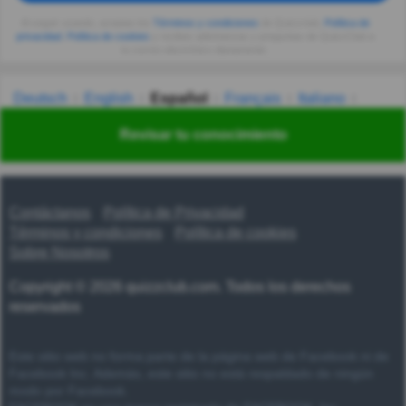
Al seguir usando, aceptas los
Términos y condiciones
de Quizzclub,
Política de
privacidad
,
Política de cookies
y recibes adivinanzas y preguntas de QuizzClub a
tu correo electrónico diariamente.
Deutsch
English
Español
Français
Italiano
Nederlands
Polski
Português
Svenska
Türkçe
Revisar tu conocimiento
Русский
Українська
हिन्दी
한국어
汉语
漢語
Contáctanos
Política de Privacidad
Términos y condiciones
Política de cookies
Sobre Nosotros
Copyright © 2026 quizzclub.com. Todos los derechos
reservados
Este sitio web no forma parte de la página web de Facebook ni de
Facebook Inc. Además, este sitio no está respaldado de ningún
modo por Facebook.