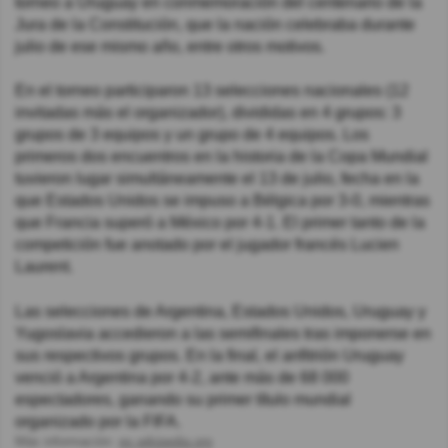
torneo a Uruguay en conmemoración del centenario de la
Jura de la Constitución, que la nación celebraba durante
julio de ese mismo año, entre otros motivos.
En el torneo participaron 13 selecciones nacionales (12
invitadas más el organizador), divididas en 4 grupos: 3
grupos de 3 equipos y un grupo de 4 equipos. Los
primeros dos encuentros en la historia de la Copa Mundial
tuvieron lugar simultáneamente el 13 de julio, fecha en la
que Estados Unidos se impuso a Bélgica por 3-0, mientras
que Francia superó a México por 4-1. El primer tanto de la
competición fue anotado por el jugador francés Lucien
Laurent.
Las selecciones de Argentina, Estados Unidos, Uruguay y
Yugoslavia accedieron a las semifinales tras imponerse en
sus respectivos grupos. En la final, el anfitrión Uruguay
venció a Argentina por 4-2, ante más de 68 000
espectadores, ganando su primer título mundial
organizado por la FIFA.
Más información:
es.wikipedia.org