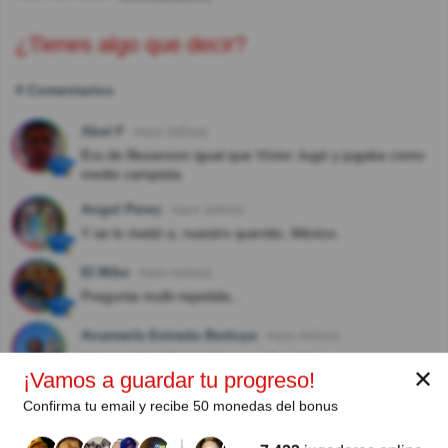
¿Tienes algo que decir?
4 Comentarios
Abel F
Hace 3año(s)
Era de Bezanzon igual que Víctor Jugó y jugaba como
medio campista.
Angel Perez
Hace 3año(s)
Y se lo metió a, nuestro querido, México.
El Mike
Hace 4año(s)
Pregunta multi-repetida...
Anamaría Estrada Bedoya
Hace 4año(s)
Interesante información y explicación
✕
¡Vamos a guardar tu progreso!
Confirma tu email y recibe 50 monedas del bonus
Autor: