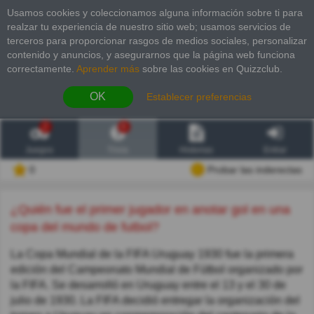
Usamos cookies y coleccionamos alguna información sobre ti para
realzar tu experiencia de nuestro sitio web; usamos servicios de
terceros para proporcionar rasgos de medios sociales, personalizar
contenido y anuncios, y asegurarnos que la página web funciona
correctamente.
Aprender más
sobre las cookies en Quizzclub.
OK
Establecer preferencias
2
6
Juegos
Trivia
Historias
Entrar
0
Probar las inderectas
¿Quién fue el primer jugador en anotar gol en una
copa del mundo de futbol?
La Copa Mundial de la FIFA Uruguay 1930 fue la primera
edición del Campeonato Mundial de Fútbol organizado por
la FIFA. Se desarrolló en Uruguay entre el 13 y el 30 de
julio de 1930. La FIFA decidió entregar la organización del