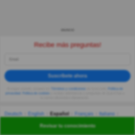
ANUNCIO
Recibe más preguntas!
Suscríbete ahora
Al seguir usando, aceptas los
Términos y condiciones
de Quizzclub,
Política de
privacidad
,
Política de cookies
y recibes adivinanzas y preguntas de QuizzClub a
tu correo electrónico diariamente.
Deutsch
English
Español
Français
Italiano
Nederlands
Polski
Português
Svenska
Türkçe
Revisar tu conocimiento
Русский
Українська
हिन्दी
한국어
汉语
漢語