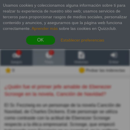
Usamos cookies y coleccionamos alguna información sobre ti para
realzar tu experiencia de nuestro sitio web; usamos servicios de
terceros para proporcionar rasgos de medios sociales, personalizar
contenido y anuncios, y asegurarnos que la página web funciona
correctamente.
Aprender más
sobre las cookies en Quizzclub.
OK
Establecer preferencias
2
6
Juegos
Trivia
Historias
Entrar
0
Probar las inderectas
¿Quién fue el primer jefe amable de Ebenezer
Scrooge en la novela, Canción de Navidad?
El Sr. Fezziwig es un personaje de la novela Canción de
Navidad, de Charles Dickens. Este personaje se utiliza
como contraste con la actitud de Ebenezer Scrooge
respecto a la ética empresarial. Scrooge, que empezó