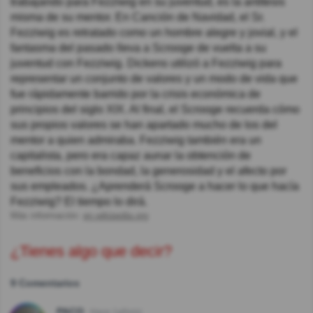
trabajando para Fezziwig en su juventud, es la antítesis
misma de su mentor. En Canción de Navidad, el Sr.
Fezziwig es retratado como un hombre alegre y jovial, y el
fantasma del pasado lleva a Scrooge de vuelta a su
juventud con Fezziwig. Dickens utilizó a Fezziwig para
representar un conjunto de valores y un modo de vida que
fue rápidamente barrido por la crisis económica de
principios del siglo XIX. Al final, el Scrooge recuerda cómo
sus propios valores se han apartado mucho de los del
mentor a quien admiraba. Fezziwig también era un
capitalista, pero era capaz aunar la obtención de
beneficios con la bondad, la generosidad y el afecto por
sus empleados. ¿Aprenderá Scrooge a hacer lo que hacía
Fezziwig? El tiempo lo dirá.
Más información:
en.wikipedia.org
¿Tienes algo que decir?
9 Comentarios
PACO
Hace 1año(s)