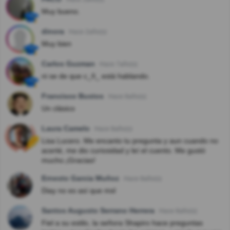
Muy bueno.
dinora
Hace 2año(s)
Muy bien
Carlos Guzman
Hace 7año(s)
ni se de que c_ñ_ está hablando.
Francisco Bustos
Hace 8año(s)
Un clásico
Laura Camelo
Hace 8año(s)
Lisa Lucero. Me encanto tu pregunta y aun cuando no
acerté, me dio curiosidad y leí el cuento. Me gustó
mucho.¡Gracias!
Ernesto Garcia Muñoz
Hace 8año(s)
Diay no es así que msl
Santos Augusto Serrano Herrera
Hace 8año(s)
Fiel a su estilo, la señora Shapiro hace preguntas