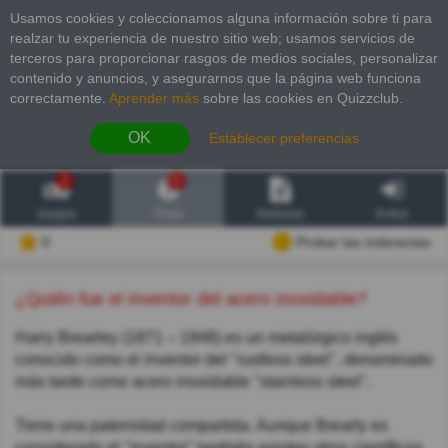
Usamos cookies y coleccionamos alguna información sobre ti para
realzar tu experiencia de nuestro sitio web; usamos servicios de
terceros para proporcionar rasgos de medios sociales, personalizar
contenido y anuncios, y asegurarnos que la página web funciona
correctamente.
Aprender más
sobre las cookies en Quizzclub.
OK
Establecer preferencias
2
6
Juegos
Trivia
Historias
Entrar
0
Probar las inderectas
¿Quién fue el inventor del acero inoxidable?
Harry Brearley (1871 – 1948) es un metalúrgico inglés
conocido como el inventor del "rustless steel", denominado
más tarde como acero inoxidable "stainless steel".
Tiene una paternidad compartida. Aunque Brearly es
considerado el "inventor" también existen otros científicos