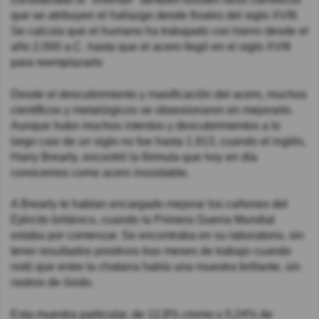
que se atribuyen el hallazgo desde finales del siglo XVIII.
Se calcula que el humano ha trabajado con hierro desde el
año 2.000 a.C. hasta que el acero llegó en el siglo XVIII
para reemplazarlo
Desde el descubrimiento y masificación del acero, muchos
científicos y metalúrgicos se obsesionaron en mejorarlo.
Aunque hubo muchos intentos y descubrimientos a lo
largo casi de un siglo no fue hasta 1.913, cuando el inglés,
Harry Brearly, encontró la fórmula que hoy en día
conocemos como acero inoxidable.
A Brearly le habían encargado mejorar los cañones del
Ejército británico, cuando la Primera Guerra Mundial
estaba por comenzar. Se encontraba en su laboratorio, sin
tener resultados positivos tras meses de trabajo cuando
notó que entre la chatarra había una muestra brillante, sin
rastros de óxido.
Esta muestra particular, de 12,8% cromo y 0,24% de