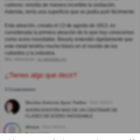
carbono, resistía de manera increíble la oxidación.
Además, tenía una superficie que se podía pulir fácilmente.
Esta aleación, creada el 13 de agosto de 1913, es
considerada la primera aleación de lo que hoy conocemos
como acero inoxidable. Brearly entendió rápidamente que
este metal tendría mucho futuro en el mundo de los
cubiertos y la industria.
Más información:
es.wikipedia.org
¿Tienes algo que decir?
3 Comentarios
Nicolas Antonio Ayon Trelles
Hace 4año(s)
AHORA EXISTEN MAS DE UN CENTENAR DE
CLASES DE ACERO INOXIDABLE
dinora
Hace 4año(s)
Buen aporte