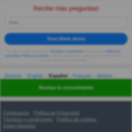
Recibe más preguntas!
Suscríbete ahora
Al seguir usando, aceptas los
Términos y condiciones
de Quizzclub,
Política de
privacidad
,
Política de cookies
y recibes adivinanzas y preguntas de QuizzClub a
tu correo electrónico diariamente.
Deutsch
English
Español
Français
Italiano
Nederlands
Polski
Português
Svenska
Türkçe
Revisar tu conocimiento
Русский
Українська
हिन्दी
한국어
汉语
漢語
Contáctanos
Política de Privacidad
Términos y condiciones
Política de cookies
Sobre Nosotros