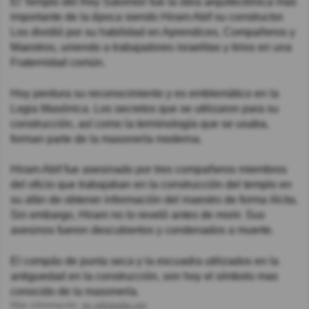
El Templo del Rey Salomón fue la obra arquitectónica más
importante de la época siendo Hiram Abif su constructor.
Los dividió por su habilidad en Aprendices, Compañeros y
Maestros, uniendo a trabajadores israelitas y tirios en una
Fraternidad común.
Hoy perdura su reconocimiento y es emblemático en la
Logia Masónica. Los secretos que se utilizaron para su
construcción, así como la terminología que se usaba,
forman parte de la masonería moderna.
Hiram Abif fue asesinado por tres compañeros miembros
del oficio que trabajaban en la construcción del templo en
su afán de obtener información del maestro de forma ilícita.
Sin embargo, Hiram no lo reveló antes de morir. Sus
asesinos fueron descubiertos y condenados a muerte.
El compás de punta seca y la escuadra utilizados en la
antiguedad en la construcción, son hoy el símbolo mas
conocido de la masonería.
Más información:
es.wikipedia.org