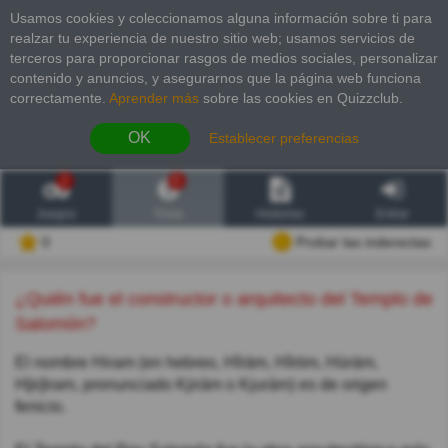
Usamos cookies y coleccionamos alguna información sobre ti para
realzar tu experiencia de nuestro sitio web; usamos servicios de
terceros para proporcionar rasgos de medios sociales, personalizar
contenido y anuncios, y asegurarnos que la página web funciona
correctamente.
Aprender más
sobre las cookies en Quizzclub.
OK
Establecer preferencias
2
6
Juegos
Trivia
Historias
Entrar
0
Probar las inderectas
¿Quién fue el constructor o arquitecto del Templo de
Salomón?
El nombre Hiram​ (en hebreo, Hîrām, Hîrōm, Hūrām,
H[e]iram, pronunciado Kjirám o Kjurám) es de origen
fenicio.