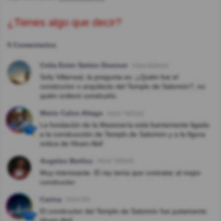
¿Tienes algo que decir?
5 Comentarios
Celia Ester Setien Doerner
Hace 8año(s)
Sofy Villarreal, la pregunta es :¿Quién fue el
constructor o arquitecto del Templo de Salomón?, no
quién ordenó construirlo.
Mario Calvo Aliaga
Hace 7año(s)
La fundación de la Masonería está fuertemente ligada
a la construcción de Templo de Salomón y a la figura
mítica de Hiram Abif
Angeles Berlioz
Hace 7año(s)
Muy interesante. El rey tenía que contratar al mejor
constructor.
Carina
Hace 9m
El constructor del Templo de Salomón fue justamente
Hiram Abif.