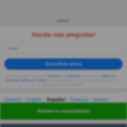
ANUNCIO
Recibe más preguntas!
Suscríbete ahora
Al seguir usando, aceptas los
Términos y condiciones
de Quizzclub,
Política de
privacidad
,
Política de cookies
y recibes adivinanzas y preguntas de QuizzClub a
tu correo electrónico diariamente.
Deutsch
English
Español
Français
Italiano
Nederlands
Polski
Português
Svenska
Türkçe
Revisar tu conocimiento
Русский
Українська
हिन्दी
한국어
汉语
漢語