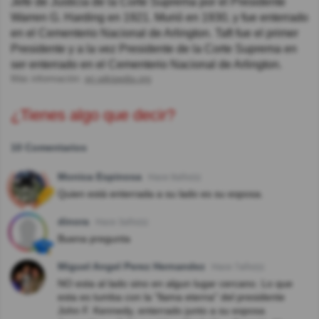
Jefe de Justicia de la Corte Suprema por el Presidente
Warren G. Harding en 1921. Murió en 1930, y fue enterrado
en el Cementerio Nacional de Arlington. Taft fue el primer
Presidente y a la vez Presidente de la Corte Suprema en
ser enterrado en el Cementerio Nacional de Arlington.
Más información:
en.wikipedia.org
¿Tienes algo que decir?
10 Comentarios
Monica Espinosa
Hace 8año(s)
Quien está enterrada a su lado es su esposa.
dinora
Hace 3año(s)
Buena pregunta
Miguel Angel Perez Hernandez
Hace 7año(s)
NO esta al lado sino en algun lugar cercano. Lo que
esta es tumba con la "llama eterna" del presidente
John F. Kennedy, enterrado junto a su esposa