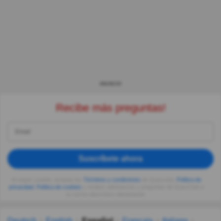
ANUNCIO
Recibe más preguntas!
Suscríbete ahora
Al seguir usando, aceptas los
Términos y condiciones
de Quizzclub,
Política de
privacidad
,
Política de cookies
y recibes adivinanzas y preguntas de QuizzClub a
tu correo electrónico diariamente.
Deutsch
English
Español
Français
Italiano