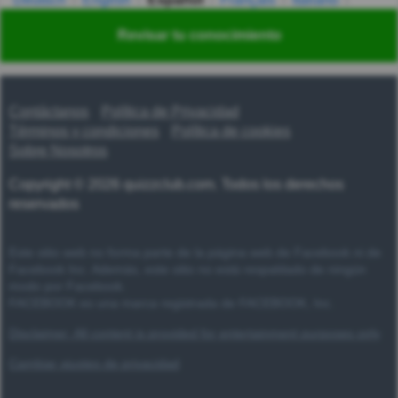
Nederlands
Polski
Português
Svenska
Türkçe
Revisar tu conocimiento
Русский
Українська
हिन्दी
한국어
汉语
漢語
Contáctanos
Política de Privacidad
Términos y condiciones
Política de cookies
Sobre Nosotros
Copyright © 2026 quizzclub.com. Todos los derechos
reservados
Este sitio web no forma parte de la página web de Facebook ni de
Facebook Inc. Además, este sitio no está respaldado de ningún
modo por Facebook.
FACEBOOK es una marca registrada de FACEBOOK, Inc.
Disclaimer: All content is provided for entertainment purposes only
Cambiar ajustes de privacidad