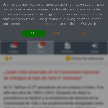
Usamos cookies y coleccionamos alguna información sobre ti para
realzar tu experiencia de nuestro sitio web; usamos servicios de
terceros para proporcionar rasgos de medios sociales, personalizar
contenido y anuncios, y asegurarnos que la página web funciona
correctamente.
Aprender más
sobre las cookies en Quizzclub.
OK
Establecer preferencias
2
6
Juegos
Trivia
Historias
Entrar
0
Probar las inderectas
¿Quién está enterrado en el Cementerio Nacional
de Arlington al lado de John F. Kennedy?
W. H. Taft fue el 27º presidente de los estados Unidos. Fue
jefe ejecutivo de 1909 a 1913. Después de dejar la
presidencia se dedicó a la enseñanza de derecho en la
Universidad de Yale y fue posteriormente designado como