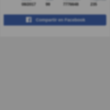
08/2017
99
7776648
235
Compartir
en Facebook