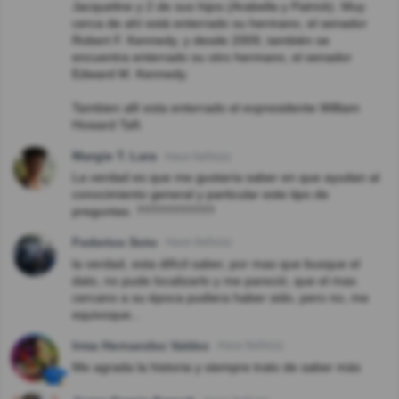
Jacqueline y 2 de sus hijos (Arabella y Patrick). Muy
cerca de ahí está enterrado su hermano, el senador
Robert F. Kennedy, y desde 2009, también se
encuentra enterrado su otro hermano, el senador
Edward M. Kennedy.
Tambien allí esta enterrado el expresidente William
Howard Taft.
Margie T. Lara
Hace 8año(s)
La verdad es que me gustaría saber en que ayudan al
conocimiento general y particular este tipo de
preguntas. ???????????
Federico Soto
Hace 8año(s)
la verdad, esta difícil saber, por mas que busque el
dato, no pude localizarlo y me pareció, que el mas
cercano a su época pudiera haber sido, pero no, me
equivoque...
Irma Hernandez Valdez
Hace 8año(s)
Me agrada la historia y siempre trato de saber más