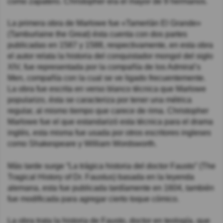
como zapatero. Christopher era el mayor de 9 hermanos.
La primera obra de Marlowe fue «Tamerlán El Grande»
(Tamburlaine the Great) ésta cuenta con dos partes
publicadas en 1587 y 1588, respectivamente, en esta obra
el autor relata la historia del conquistador mongol del siglo
XIV, fue representada por la compañía de los Admiral’s
Men, compañía con la cual se ve ligado frecuentemente.
La obra fue escrita en verso blanco técnica que Marlowe
popularizo, ésta se caracteriza por tener una métrica
regular, al mismo tiempo que carece de rima. Christopher
Marlowe fue el que estandarizó esta técnica para el drama
inglés, esta misma fue usada por otros escritores ingleses
como Shakespeare y William Wordsworth.
Más tarde surge “La trágica historia del doctor Fausto” (The
Tragical History of Dr. Faustus) basada en la leyenda
alemana, esta fue publicada tardíamente en 1604, también
fue modificada para agregar cierto toque cómico.
La obra trata la historia de Fausto, doctor en teología, que