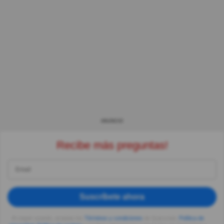
ANUNCIO
Recibe más preguntas!
Suscríbete ahora
Al seguir usando, aceptas los
Términos y condiciones
de Quizzclub,
Política de