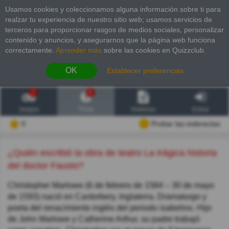
Usamos cookies y coleccionamos alguna información sobre ti para
realzar tu experiencia de nuestro sitio web; usamos servicios de
terceros para proporcionar rasgos de medios sociales, personalizar
contenido y anuncios, y asegurarnos que la página web funciona
correctamente.
Aprender más
sobre las cookies en Quizzclub.
OK
Establecer preferencias
2
6
Juegos
Trivia
Historias
Entrar
0
Probar las inderectas
¿Quién escribió la obra de teatro La trágica historia
del doctor Fausto?
Christopher Marlowe (6 de febrero de 1564 – 30 de mayo
de 1593) nació en Cantorbery, Inglaterra. Dramaturgo y
poeta del renacimiento inglés del periodo isabelino. Hijo
de John Marlowe y Catherine Arthur, su padre trabajó