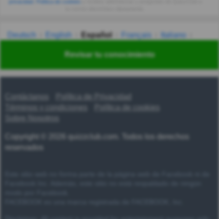
privacidad
,
Política de cookies
y recibes adivinanzas y preguntas de QuizzClub a
tu correo electrónico diariamente.
Deutsch
English
Español
Français
Italiano
Nederlands
Polski
Português
Svenska
Türkçe
Revisar tu conocimiento
Русский
Українська
हिन्दी
한국어
汉语
漢語
Contáctanos
Política de Privacidad
Términos y condiciones
Política de cookies
Sobre Nosotros
Copyright © 2026 quizzclub.com. Todos los derechos
reservados
Este sitio web no forma parte de la página web de Facebook ni de
Facebook Inc. Además, este sitio no está respaldado de ningún
modo por Facebook.
FACEBOOK es una marca registrada de FACEBOOK, Inc.
Disclaimer: All content is provided for entertainment purposes only