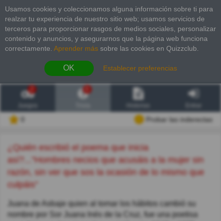
Usamos cookies y coleccionamos alguna información sobre ti para
realzar tu experiencia de nuestro sitio web; usamos servicios de
terceros para proporcionar rasgos de medios sociales, personalizar
contenido y anuncios, y asegurarnos que la página web funciona
correctamente.
Aprender más
sobre las cookies en Quizzclub.
OK
Establecer preferencias
2
6
Juegos
Trivia
Historias
Entrar
0
Probar las inderectas
¿Quién escribió el poema que inicia
así?..."Hombres necios que acusáis a la mujer sin
razón, sin ver que sos la ocasión de lo mismo que
culpáis"
Juana de Asbaje quien al tomar los hábitos cambió su
nombre por Sor Juana Inés de la Cruz, fue una poetisa