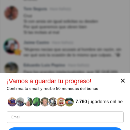
Tere Segura
Hace 6año(s)
Cruz
Si con ansia sin igual solicitas su desden
Por qué queremos que obren bien
Si las incitais al mal
Jaime Castro
Hace 6año(s)
"Mujeres necias que acusais al hombre sin razón, sin
ver qué sois la ocasión de lo mismo que culpais..."😁
Eduardo Luis Pepino
Hace 6año(s)
Para los grandes intelectualoides, que SE QUEJAN
TANTO y no saben como puede ser que escriban mal,
✕
¡Vamos a guardar tu progreso!
les aviso que en el teclado, la "U" la "I" y la "O", estan
una al lado de la otra.
Confirma tu email y recibe 50 monedas del bonus
POR FAVOR no sean tan rebuscados.
7.760
jugadores online
Armando Ricalde Moreno
Hace 6año(s)
Se le llamaba Sor JUANA INES DE LA CRUZ no de la
CRIZ
Alicia Viviana Mullen
Hace 7año(s)