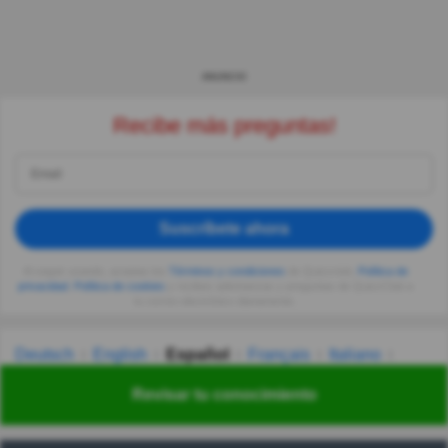
ANUNCIO
Recibe más preguntas!
Suscríbete ahora
Al seguir usando, aceptas los
Términos y condiciones
de Quizzclub,
Política de
privacidad
,
Política de cookies
y recibes adivinanzas y preguntas de QuizzClub a
tu correo electrónico diariamente.
Deutsch
English
Español
Français
Italiano
Nederlands
Polski
Português
Svenska
Türkçe
Revisar tu conocimiento
Русский
Українська
हिन्दी
한국어
汉语
漢語