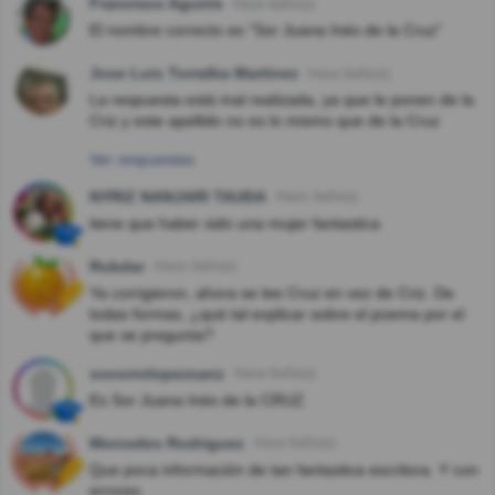
Francisco Aguirre
Hace 8año(s)
El nombre correcto es "Sor Juana Inés de la Cruz"
Jose Luis Torralba Martinez
Hace 8año(s)
La respuesta está mal realizada, ya que le ponen de la
Criz y este apellido no es lo mismo que de la Cruz
Ver respuestas
NYRIZ NANJARI TAUDA
Hace 3año(s)
tiene que haber sido una mujer fantastica
Rubdar
Hace 3año(s)
Ya corrigieron, ahora se lee Cruz en vez de Criz. De
todas formas, ¿qué tal explicar sobre el poema por el
que se pregunta?
socorrolopezsanz
Hace 6año(s)
Es Sor Juana Inés de la CRUZ.
Mercedes Rodriguez
Hace 6año(s)
Que poca información de tan fantastica escritora. Y con
errores.