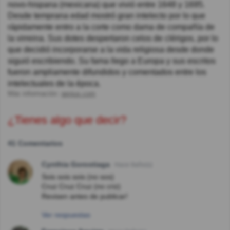
novo-hispana (mexicana) que vivió entre 1648 y 1695.
Desde temprana edad mostró gran intelecto por lo que
rápidamente entro a la corte como dama de compañía de
la virreina. Sus dotes despertaron celos de clérigos, por lo
que decidió incorporarse a la vida religiosa desde donde
siguió escribiendo. Su fama llego a Europa y sus escritos
fueron ampliamente difundidos y comentados entre los
intelectuales de la época.
Más información:
genius.com
¿Tienes algo que decir?
41 Comentarios
Cynthia Gorostiaga
Hace 8año(s)
Sois sois sois (no sos)
Cruz Cruz Cruz (no criz)
Revisen antes de publicar!
Ver respuestas