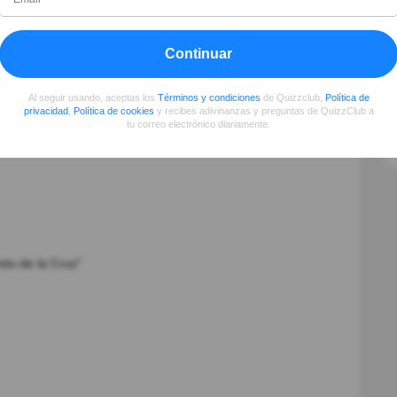
. Su fama llego a Europa y sus escritos fueron
e los intelectuales de la época.
Continuar
Al seguir usando, aceptas los
Términos y condiciones
de Quizzclub,
Política de
r tu conocimiento
privacidad
,
Política de cookies
y recibes adivinanzas y preguntas de QuizzClub a
tu correo electrónico diariamente.
nés de la Cruz"