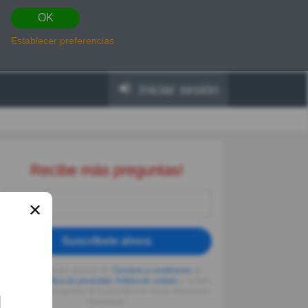
OK
Establecer preferencias
Iniciar sesión
Recibe más preguntas!
✕
Suscríbete ahora
Al seguir usando, aceptas los
Términos y condiciones
de
Quizzclub,
Política de privacidad
,
Política de cookies
y recibes
adivinanzas y preguntas de QuizzClub a tu correo electrónico
diariamente.