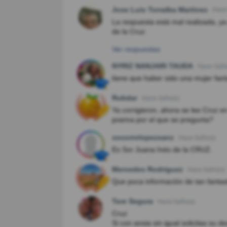
Jose Luis Torralba Martinez
Hace
La respuesta está mal realizada, ya
de la Cruz
Ver respuestas
NYRIZ NANJARI TAUDA
Hace 3año
tiene que haber sido una mujer fant
Rubdar
Hace 3año(s)
Ya corrigieron, ahora se lee Cruz en
poema por el que se pregunta?
socorrolopezsanz
Hace 6año(s)
Es Sor Juana Inés de la CRUZ.
Mercedes Rodriguez
Hace 6año(s)
Que poca información de tan fantast
Tere Segura
Hace 6año(s)
Cruz
Si con ansia sin igual solicitas su d