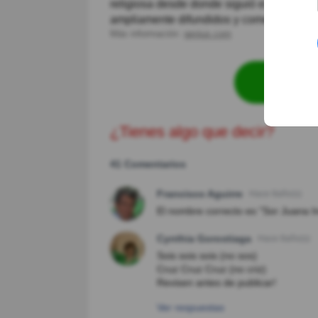
religiosa desde donde siguió escribiendo
ampliamente difundidos y comentados entr
Más información:
genius.com
Revisa
¿Tienes algo que decir?
41 Comentarios
Francisco Aguirre
Hace 8año(s)
El nombre correcto es "Sor Juana I
Cynthia Gorostiaga
Hace 8año(s)
Sois sois sois (no sos)
Cruz Cruz Cruz (no criz)
Revisen antes de publicar!
Ver respuestas