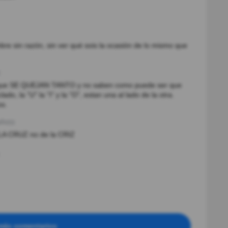
re sin razón, sin ver qué sois la ocasión de lo mismo que
s, que SE QUEJAN TANTO y no saben como puede ser que
ado, la "U" la "I" y la "O", estan una al lado de la otra.
s.
ño(s)
LA CRUZ no de la CRIZ
más comentarios