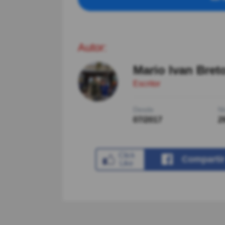
Autor:
Mario Ivan Bret
Escritor
Desde
Ni
07/2017
2
Comparti