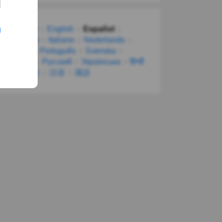
Deutsch
English
Español
Français
Italiano
Nederlands
Polski
Português
Svenska
Türkçe
Русский
Українська
हिन्दी
한국어
汉语
漢語