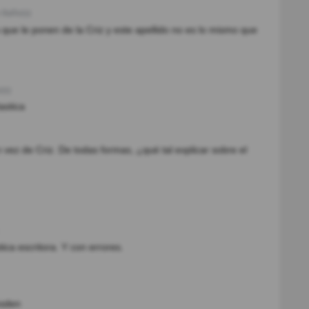
 8año(s)
 que le ponen de la Criz y este apellido no es lo mismo que
(s)
astica
 vez de Criz. De todas formas, ¿qué tal explicar sobre el
ica escritora. Y con errores.
esden