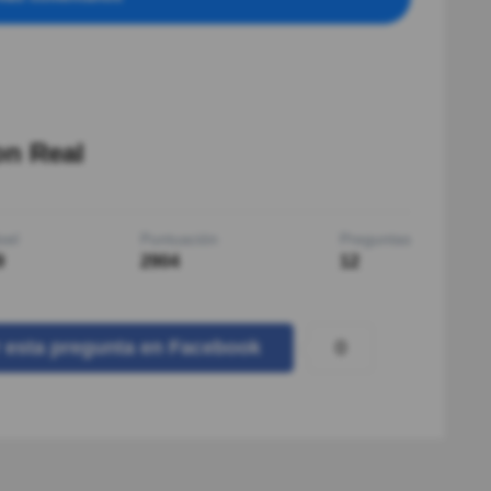
on Real
vel
Puntuación
Preguntas
9
2904
12
0
r
esta pregunta
en Facebook