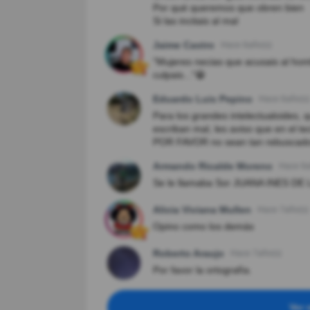
Por qué queremos que obren bien
Si las incitais al mal
Jaime Castro
Hace 6año(s)
"Mujeres necias que acusais al homb
culpais..."😁
Eduardo Luis Pepino
Hace 6año(s)
Para los grandes intelectualoide
escriban mal, les aviso que en el tecl
POR FAVOR no sean tan rebuscado
Armando Ricalde Moreno
Hace 6a
Se le llamaba Sor JUANA INES DE 
Alicia Viviana Mullen
Hace 7año(s)
Opino como los demás
Roberto Araujo
Hace 7año(s)
Por favor la ortografía.
Ver 