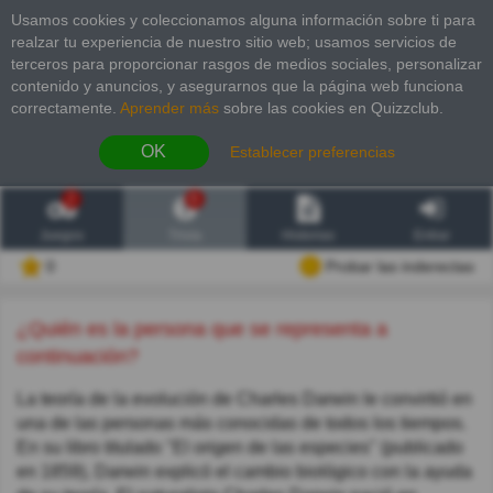
Usamos cookies y coleccionamos alguna información sobre ti para
realzar tu experiencia de nuestro sitio web; usamos servicios de
terceros para proporcionar rasgos de medios sociales, personalizar
contenido y anuncios, y asegurarnos que la página web funciona
correctamente.
Aprender más
sobre las cookies en Quizzclub.
OK
Establecer preferencias
2
6
Juegos
Trivia
Historias
Entrar
0
Probar las inderectas
¿Quién es la persona que se representa a
continuación?
La teoría de la evolución de Charles Darwin le convirtió en
una de las personas más conocidas de todos los tiempos.
En su libro titulado "El origen de las especies" (publicado
en 1859), Darwin explicó el cambio biológico con la ayuda