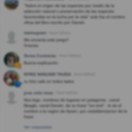
"Sobre el origen de las especies por medio de la
selección natural o preservación de las especies
favorecidas en la lucha por la vida" este fue el nombre
oficia del libro escrito por Darwin.
mareugram
Hace 5año(s)
Me encanta este juego!!
Gracias.
Sonia Contreras
Hace 5año(s)
Buena explicación.
NYRIZ NANJARI TAUDA
Hace 6año(s)
su foto sale en todos lados
jose ortiz rivas
Hace 6año(s)
Nos lego, nombres de lugares en patagonia...canal
Beagle, canal Darwin, de su frase "ice end".. le da el
nombre a la region de Aysen, por castellanizacion de la
frase.
Ver respuestas