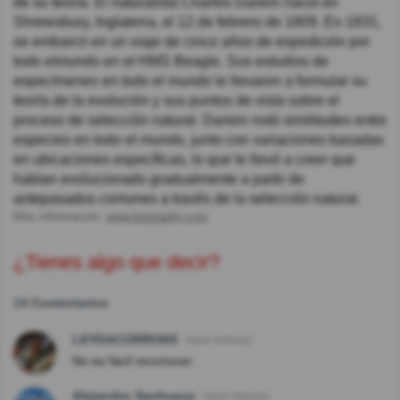
de su teoría. El naturalista Charles Darwin nació en
Shrewsbury, Inglaterra, el 12 de febrero de 1809. En 1831,
se embarcó en un viaje de cinco años de expedición por
todo elmundo en el HMS Beagle. Sus estudios de
especímenes en todo el mundo le llevaron a formular su
teoría de la evolución y sus puntos de vista sobre el
proceso de selección natural. Darwin notó similitudes entre
especies en todo el mundo, junto con variaciones basadas
en ubicaciones específicas, lo que le llevó a creer que
habían evolucionado gradualmente a partir de
antepasados comunes a través de la selección natural.
Más información:
www.biography.com
¿Tienes algo que decir?
14 Comentarios
LEYDACORRONS
Hace 4año(s)
No es fácil reconocer.
Alejandro Sanhueza
Hace 5año(s)