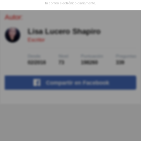
tu correo electrónico diariamente.
Autor:
Lisa Lucero Shapiro
Escritor
Desde
Nivel
Puntuación
Preguntas
02/2016
73
198260
339
Compartir
en Facebook