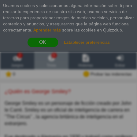
Usamos cookies y coleccionamos alguna información sobre ti para
realzar tu experiencia de nuestro sitio web; usamos servicios de
terceros para proporcionar rasgos de medios sociales, personalizar
contenido y anuncios, y asegurarnos que la página web funciona
correctamente.
Aprender más
sobre las cookies en Quizzclub.
OK
Establecer preferencias
2
6
Juegos
Trivia
Historias
Entrar
0
Probar las inderectas
¿Quién es George Smiley?
George Smiley es un personaje de ficción creado por John
le Carré. Smiley es un oficial de inteligencia de carrera en
"The Circus" , la agencia británica de inteligencia en el
extranjero.
Fue destinado a Alemania en 1930 y trabajó como profesor