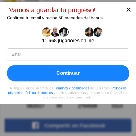
¿Qué hacemos con el verdadero George Smiley,
✕
¡Vamos a guardar tu progreso!
economista y escritor cuyo perfil está en Facebook y
Confirma tu email y recibe 50 monedas del bonus
Linkedin?
Hilda María Medina Medina
Hace 5año(s)
Muy buen planteamiento de question Interesante
11.668
jugadores online
Gracias
Autor:
Continuar
Kostas Jaritos
Escritor
Al seguir usando, aceptas los
Términos y condiciones
de Quizzclub,
Política de
privacidad
,
Política de cookies
y recibes adivinanzas y preguntas de QuizzClub a
tu correo electrónico diariamente.
Desde
Nivel
Puntuación
Preguntas
08/2017
99
2794508
5314
Compartir
en Facebook