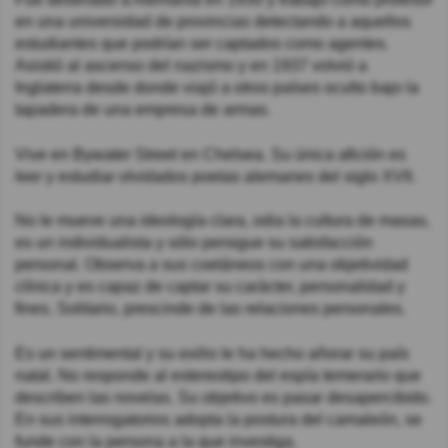
en una universidad de provincias detectando a aquellos
estudiantes que podrían ser captados como agentes.
Asistió al ascenso del nazismo y en 1937 volvió a
Inglaterra desde donde viajó a otros países oculto bajo la
tapadera de una empresa de armas.
Vive en Bywater Street en Chelsea. Su única afición es
leer y estudiar olvidados poetas alemanes del siglo XVII.
No le mueve una ideología clara, odia la cultura de masas,
es un individualista y sólo persigue su satisfacción
personal. Observa a sus coetáneos con una objetividad
clínica y es capaz de captar su carácter, personalidad y
fines. Solitario, prescinde de las relaciones personales.
Es un sentimental y su exilio le ha hecho añorar su país
natal. No responde al estereotipo del espía temerario que
describen las novelas. Su objetivo es pasar desapercibido.
En sus interrogatorios adopta la postura del camaleón, se
funde con la persona a la que investiga.