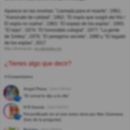
Aparece en las novelas: "Llamada para el muerto", 1961;
"Asesinato de calidad", 1962; "El espía que surgió del frío /
El espía no vuelve", 1963; "El espejo de los espías", 1965;
"El topo", 1974; "El honorable colegial", 1977; "La gente
de Smiley", 1979; "El peregrino secreto", 1990 y "El legado
de los espías", 2017
Más información:
en.wikipedia.org
¿Tienes algo que decir?
4 Comentarios
Angel Perez
Hace 2año(s)
"El comal le dijo a la olla"
H D García
Hace 5año(s)
Personificado en el cine entre otros por Alec Guinness
(foto de la pregunta)
Rubdar
Hace 5año(s)