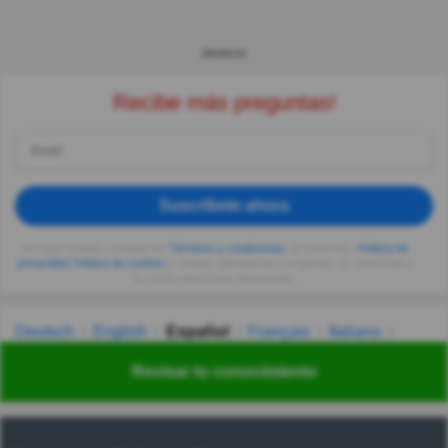
ANUNCIO
Recibe más preguntas!
Suscríbete ahora
Al seguir usando, aceptas los
Términos y condiciones
de Quizzclub,
Política de
privacidad
,
Política de cookies
y recibes adivinanzas y preguntas de QuizzClub a
tu correo electrónico diariamente.
Deutsch
English
Español
Français
Italiano
Nederlands
Polski
Português
Svenska
Türkçe
Revisar tu conocimiento
Русский
Українська
हिन्दी
한국어
汉语
漢語