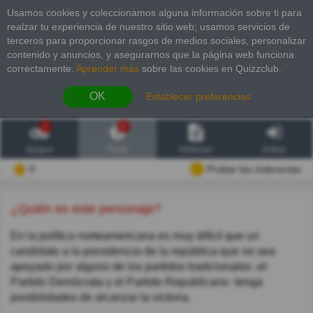
Usamos cookies y coleccionamos alguna información sobre ti para
realzar tu experiencia de nuestro sitio web; usamos servicios de
terceros para proporcionar rasgos de medios sociales, personalizar
contenido y anuncios, y asegurarnos que la página web funciona
correctamente.
Aprender más
sobre las cookies en Quizzclub.
OK
Establecer preferencias
2
6
Juegos
Trivia
Historias
Entrar
0
Probar las inderectas
¿Quién es este personaje?
En la política norteamericana es muy difícil que un
candidato a la presidencia de la república que no sea
apoyado por alguno de los partidos tradicionales -el
Partido Demócrata y el Partido Republicano- tenga
posibilidades de alcanzar la victoria.