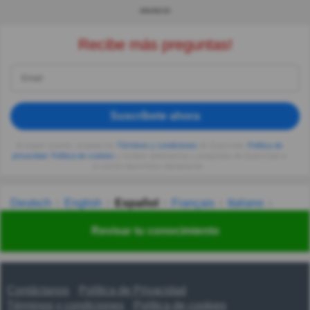
ANUNCIO
Recibe más preguntas!
Suscríbete ahora
Al seguir usando, aceptas los
Términos y condiciones
de Quizzclub,
Política de
privacidad
,
Política de cookies
y recibes adivinanzas y preguntas de QuizzClub a
tu correo electrónico diariamente.
Deutsch
English
Español
Français
Italiano
Nederlands
Polski
Português
Svenska
Türkçe
Revisar tu conocimiento
Русский
Українська
हिन्दी
한국어
汉语
漢語
Contáctanos
Política de Privacidad
Términos y condiciones
Política de cookies