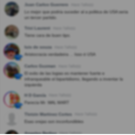
Juan Carlos Guerrero
Hace 7año(s)
Lo mejor que podria suceder al a politica de USA seria
un tercer partido.
Trixi Laurent
Hace 7año(s)
Tiene cara de buen tipo.
luis de souza
Hace 7año(s)
Aristocracia verdadeira ... Isso é USA
Carlos Guzman
Hace 7año(s)
El exito de las logias es mantener fuerte e
infranqueable el bipartidismo, llegando a inventar la
izquierda
H D García
Hace 7año(s)
Parecía Mr. WAL MART
Tlotzin Martinez Cortes
Hace 7año(s)
Esas orejas son inconfundibles
Angeles Berlioz
Hace 7año(s)