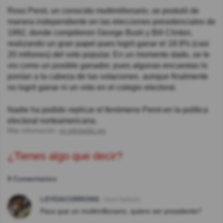
Ross Perot, un conocido multimillonario, se postuló de
manera independiente en las elecciones presidenciales de
1992, donde compitieron George Bush y Bill Clinton,
realizando un gran papel pues logró ganar el 18.9% (casi
20 millones) del voto popular. En un momento dado, se le
vio como un posible ganador, pues algunas encuestas lo
ponían a la cabeza de las votaciones. aunque finalmente
no logró ganar ni un voto en el colegio electoral.
Nadie ha podido replicar el fenómeno Perot en la política
electoral norteamericana.
Más información:
en.wikipedia.org
¿Tienes algo que decir?
9 Comentarios
LEYDACORRONS
Hace 5año(s)
Para que un multimillonario, quiere ser presidente?